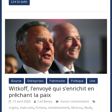
Lire la suite
Bourse
Entreprises
Patrimoine
Politique
Une
Witkoff, l’envoyé qui s’enrichit en
prêchant la paix
13 avril 2026
Carl Benys
Aucun commentaire
,
,
,
,
,
,
crypto
etats-unis
fortune
investissement
Moscou
Musk