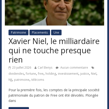
Patrimoine
Placements
Une
Xavier Niel, le milliardaire
qui ne touche presque
rien
23 juillet 2026
Carl Benys
Aucun commentaire
,
,
,
,
,
,
,
dividendes
fortune
free
holding
investissement
justice
Niel
,
,
NJJ
patrimoine
télécoms
Pour la première fois, les comptes de la principale société
patrimoniale du patron de Free ont été dévoilés. Plongée
dans