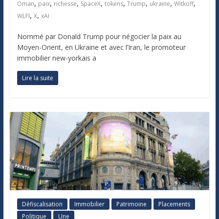
,
,
,
,
,
,
,
,
Oman
paix
richesse
SpaceX
tokens
Trump
ukraine
Witkoff
,
,
WLFI
X
xAI
Nommé par Donald Trump pour négocier la paix au
Moyen-Orient, en Ukraine et avec l’Iran, le promoteur
immobilier new-yorkais a
Lire la suite
Défiscalisation
Immobilier
Patrimoine
Placements
Politique
Une