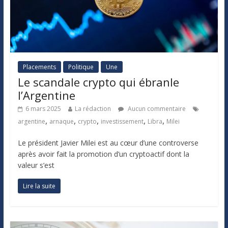
Placements
Politique
Une
Le scandale crypto qui ébranle
l’Argentine
6 mars 2025
La rédaction
Aucun commentaire
,
,
,
,
,
argentine
arnaque
crypto
investissement
Libra
Milei
Le président Javier Milei est au cœur d’une controverse
après avoir fait la promotion d’un cryptoactif dont la
valeur s’est
Lire la suite