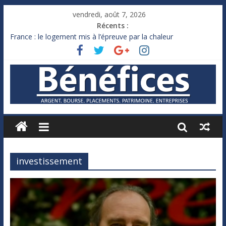
vendredi, août 7, 2026
Récents :
France : le logement mis à l’épreuve par la chaleur
Des milliards de dollars de droits de douane déjà remboursés
par Washington
Royaume-Uni : Andy Burnham recule sur l’impôt
Xavier Niel, le milliardaire qui ne touche presque rien
Ruée des fortunes russes vers l’étranger
investissement