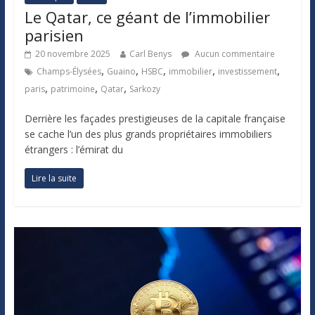
Le Qatar, ce géant de l’immobilier
parisien
20 novembre 2025
Carl Benys
Aucun commentaire
,
,
,
,
,
Champs-Élysées
Guaino
HSBC
immobilier
investissement
,
,
,
paris
patrimoine
Qatar
Sarkozy
Derrière les façades prestigieuses de la capitale française
se cache l’un des plus grands propriétaires immobiliers
étrangers : l’émirat du
Lire la suite