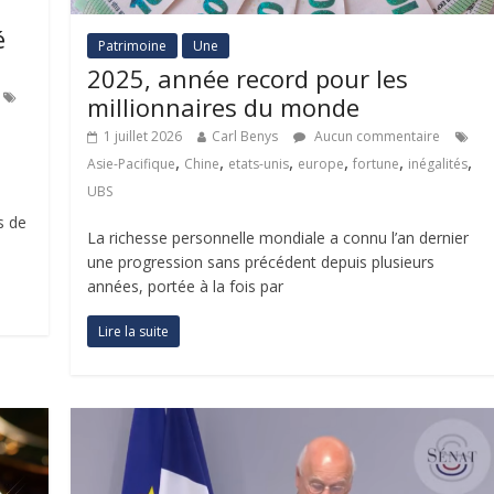
é
Patrimoine
Une
2025, année record pour les
millionnaires du monde
1 juillet 2026
Carl Benys
Aucun commentaire
,
,
,
,
,
,
Asie-Pacifique
Chine
etats-unis
europe
fortune
inégalités
UBS
s de
La richesse personnelle mondiale a connu l’an dernier
une progression sans précédent depuis plusieurs
années, portée à la fois par
Lire la suite