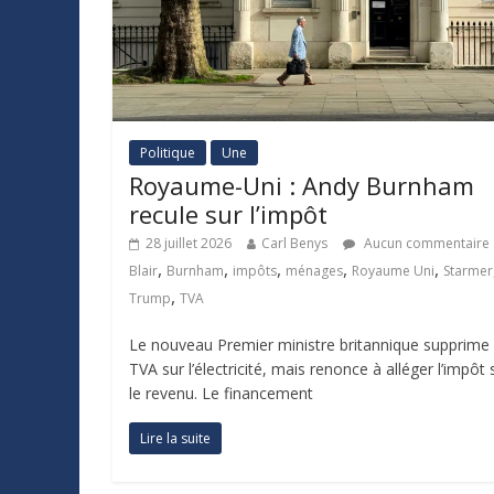
Politique
Une
Royaume-Uni : Andy Burnham
recule sur l’impôt
28 juillet 2026
Carl Benys
Aucun commentaire
,
,
,
,
,
Blair
Burnham
impôts
ménages
Royaume Uni
Starmer
,
Trump
TVA
Le nouveau Premier ministre britannique supprime 
TVA sur l’électricité, mais renonce à alléger l’impôt 
le revenu. Le financement
Lire la suite