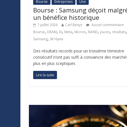
Bourse
Entreprises
Une
Bourse : Samsung déçoit malgr
un bénéfice historique
7 juillet 2026
Carl Benys
Aucun commentaire
,
,
,
,
,
,
,
,
Bourse
DRAM
IA
Meta
Micron
NAND
puces
résultats
,
Samsung
SK Hynix
Des résultats records pour un troisième trimestre
consécutif n’ont pas suffi à convaincre des marché
plus en plus sceptiques
Lire la suite