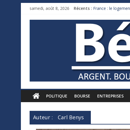
samedi, août 8, 2026
Récents :
France : le logement
Des milliards de d
Royaume-Uni : Andy
Xavier Niel, le mill
Ruée des fortunes r
POLITIQUE
BOURSE
ENTREPRISES
Auteur :
Carl Benys