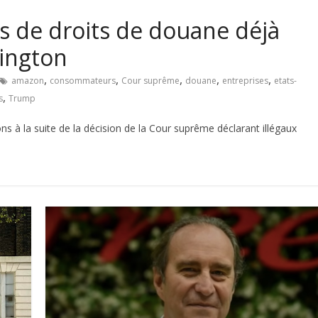
rs de droits de douane déjà
ington
,
,
,
,
,
amazon
consommateurs
Cour suprême
douane
entreprises
etats-
,
s
Trump
s à la suite de la décision de la Cour suprême déclarant illégaux