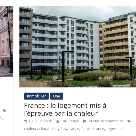
Immobilier
Une
France : le logement mis à
l’épreuve par la chaleur
,
e
13 juillet 2026
Carl Benys
Aucun commentaire
,
,
,
,
,
chaleur
climatiseur
été
france
Île-de-France
logement