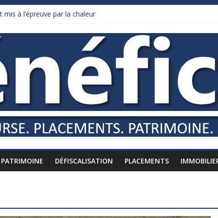
 mis à l’épreuve par la chaleur
ollars de droits de douane déjà remboursés par Washington
 Burnham recule sur l’impôt
iardaire qui ne touche presque rien
usses vers l’étranger
PATRIMOINE
DÉFISCALISATION
PLACEMENTS
IMMOBILIE