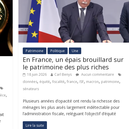
Patrimoine
Politique
Une
En France, un épais brouillard sur
le patrimoine des plus riches
n
18 juin 2026
Carl Benys
Aucun commentaire
,
,
,
,
,
,
,
données
équité
fiscalité
france
ISF
macron
patrimoine
sénateurs
,
èce
Plusieurs années d’opacité ont rendu la richesse des
ménages les plus aisés largement indétectable pour
l’administration fiscale, reléguant l’objectif d’équité
ait
e
Lire la suite