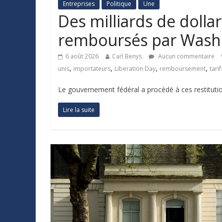
Entreprises
Politique
Une
Des milliards de dolla
remboursés par Wash
6 août 2026
Carl Benys
Aucun commentaire
,
,
,
,
unis
importateurs
Liberation Day
remboursement
tarif
Le gouvernement fédéral a procédé à ces restitution
Lire la suite