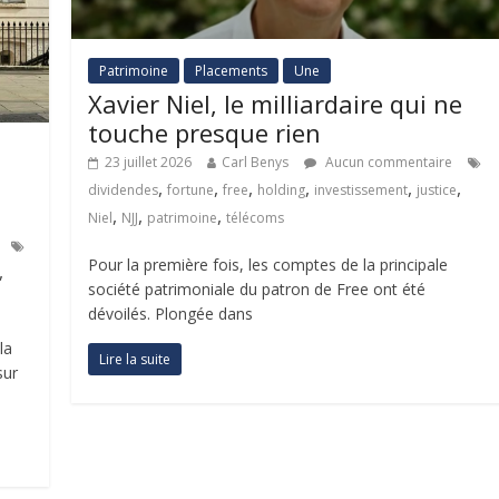
Patrimoine
Placements
Une
Xavier Niel, le milliardaire qui ne
touche presque rien
23 juillet 2026
Carl Benys
Aucun commentaire
,
,
,
,
,
,
dividendes
fortune
free
holding
investissement
justice
,
,
,
Niel
NJJ
patrimoine
télécoms
Pour la première fois, les comptes de la principale
,
société patrimoniale du patron de Free ont été
dévoilés. Plongée dans
la
Lire la suite
sur