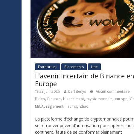
Entreprises
Placements
Une
L’avenir incertain de Binance e
Europe
23 juin 2026
Carl Benys
Aucun commentaire
,
,
,
,
,
Biden
Binance
blanchiment
cryptomonnaie
europe
Gr
,
,
,
MiCA
règlement
Trump
Zhao
La plateforme d’échange de cryptomonnaies pourr
se retrouver privée d’autorisation pour opérer sur l
continent, faute de se conformer pleinement