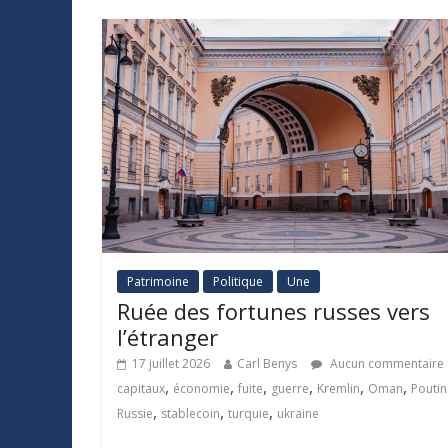
Patrimoine
Politique
Une
Ruée des fortunes russes vers
l’étranger
17 juillet 2026
Carl Benys
Aucun commentaire
,
,
,
,
,
,
capitaux
économie
fuite
guerre
Kremlin
Oman
Poutin
,
,
,
Russie
stablecoin
turquie
ukraine