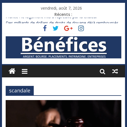
vendredi, août 7, 2026
Récents :
France : le logement mis à l’épreuve par la chaleur
Des milliards de dollars de droits de douane déjà remboursés
par Washington
Royaume-Uni : Andy Burnham recule sur l’impôt
Xavier Niel, le milliardaire qui ne touche presque rien
Ruée des fortunes russes vers l’étranger
scandale