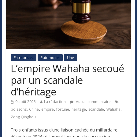
Entreprises
Patrimoine
Une
L’empire Wahaha secoué
par un scandale
d’héritage
9 août 2025
La rédaction
Aucun commentaire
,
,
,
,
,
,
,
boissons
Chine
empire
fortune
héritage
scandale
Wahaha
Zong Qinghou
Trois enfants issus d’une liaison cachée du milliardaire
décédé en 2024 réclament leur part de succession,