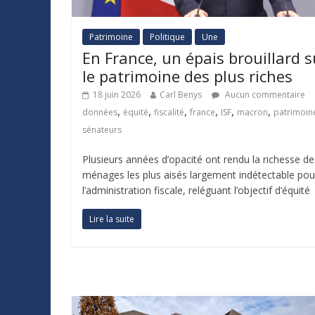
Patrimoine
Politique
Une
En France, un épais brouillard s
le patrimoine des plus riches
18 juin 2026
Carl Benys
Aucun commentaire
,
,
,
,
,
,
données
équité
fiscalité
france
ISF
macron
patrimoin
sénateurs
Plusieurs années d’opacité ont rendu la richesse de
ménages les plus aisés largement indétectable pou
l’administration fiscale, reléguant l’objectif d’équité
Lire la suite