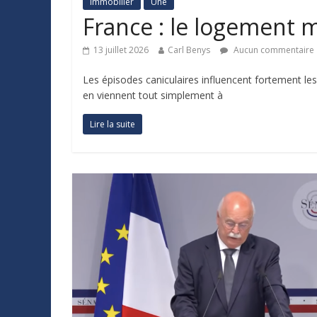
Immobilier
Une
France : le logement m
13 juillet 2026
Carl Benys
Aucun commentaire
Les épisodes caniculaires influencent fortement le
en viennent tout simplement à
Lire la suite