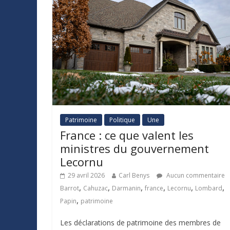
Patrimoine
Politique
Une
France : ce que valent les
ministres du gouvernement
Lecornu
29 avril 2026
Carl Benys
Aucun commentaire
,
,
,
,
,
,
Barrot
Cahuzac
Darmanin
france
Lecornu
Lombard
,
Papin
patrimoine
Les déclarations de patrimoine des membres de