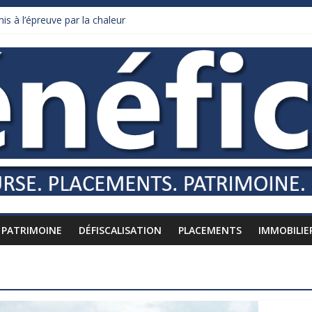
is à l’épreuve par la chaleur
ars de droits de douane déjà remboursés par Washington
urnham recule sur l’impôt
daire qui ne touche presque rien
es vers l’étranger
PATRIMOINE
DÉFISCALISATION
PLACEMENTS
IMMOBILIE