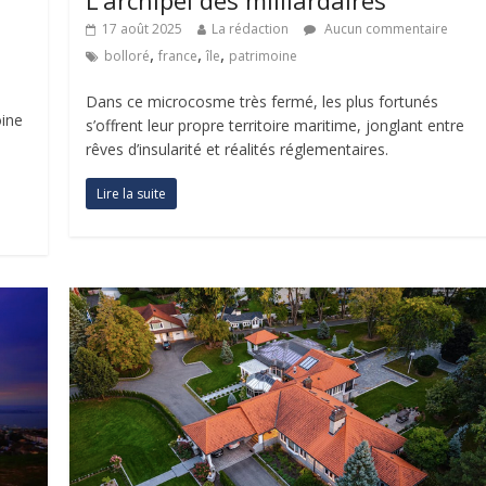
17 août 2025
La rédaction
Aucun commentaire
,
,
,
bolloré
france
île
patrimoine
Dans ce microcosme très fermé, les plus fortunés
oine
s’offrent leur propre territoire maritime, jonglant entre
rêves d’insularité et réalités réglementaires.
Lire la suite