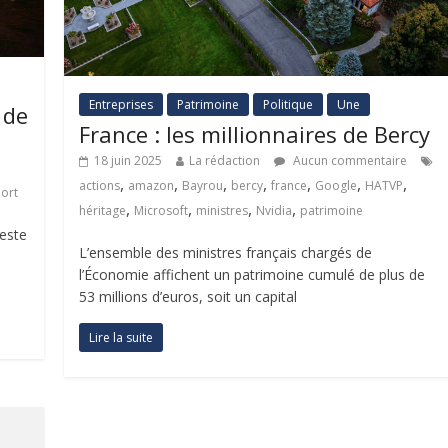
Entreprises
Patrimoine
Politique
Une
 de
France : les millionnaires de Bercy
18 juin 2025
La rédaction
Aucun commentaire
,
,
,
,
,
,
,
actions
amazon
Bayrou
bercy
france
Google
HATVP
ort
,
,
,
,
héritage
Microsoft
ministres
Nvidia
patrimoine
reste
L’ensemble des ministres français chargés de
l’Économie affichent un patrimoine cumulé de plus de
53 millions d’euros, soit un capital
Lire la suite