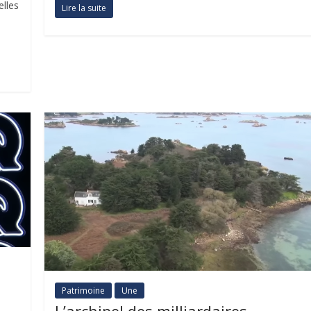
elles
Lire la suite
Patrimoine
Une
L’archipel des milliardaires