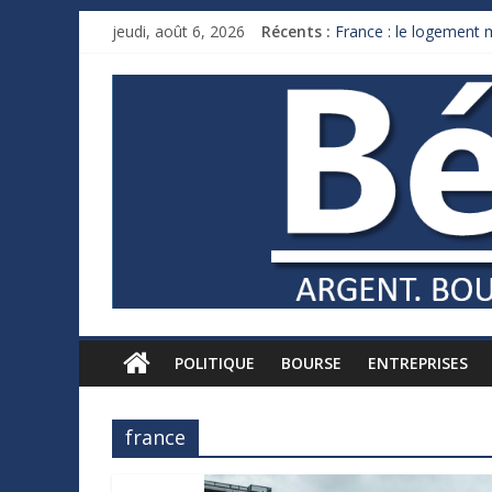
jeudi, août 6, 2026
Récents :
France : le logement m
Des milliards de doll
Royaume-Uni : Andy B
Xavier Niel, le milliar
Ruée des fortunes russ
POLITIQUE
BOURSE
ENTREPRISES
france