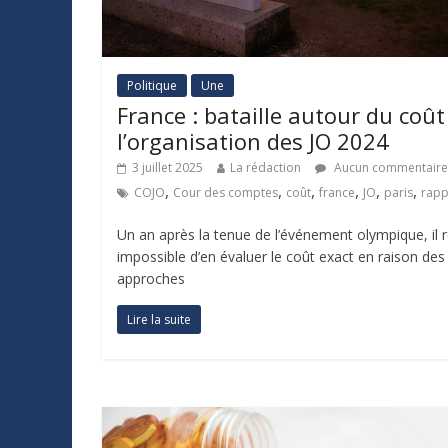
Politique
Une
France : bataille autour du coût
l’organisation des JO 2024
3 juillet 2025
La rédaction
Aucun commentaire
,
,
,
,
,
,
COJO
Cour des comptes
coût
france
JO
paris
rapp
Un an après la tenue de l’événement olympique, il 
impossible d’en évaluer le coût exact en raison des
approches
Lire la suite