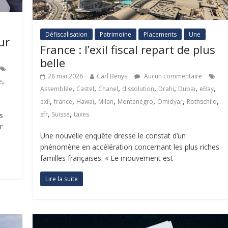
Défiscalisation
Patrimoine
Placements
Une
ur
France : l’exil fiscal repart de plus
belle
28 mai 2026
Carl Benys
Aucun commentaire
,
e
,
,
,
,
,
,
,
Assemblée
Castel
Chanel
dissolution
Drahi
Dubaï
eBay
,
,
,
,
,
,
,
exil
france
Hawaï
Milan
Monténégro
Omidyar
Rothschild
,
,
sfr
Suisse
taxes
s
r
Une nouvelle enquête dresse le constat d’un
phénomène en accélération concernant les plus riches
familles françaises. « Le mouvement est
Lire la suite