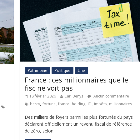
Patrimoine
Politique
Une
France : ces millionnaires que le
fisc ne voit pas
18 février 2026
Carl Benys
Aucun commentaire
,
,
,
,
,
,
bercy
fortune
france
holding
IFI
impôts
millionnaires
Des milliers de foyers parmi les plus fortunés du pays
déclarent officiellement un revenu fiscal de référence
de zéro, selon