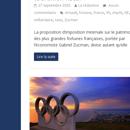
27 septembre 2025
La rédaction
Aucun
,
,
,
,
,
,
commentaire
Arnault
fortune
france
IFI
impôt
ISF
,
,
milliardaire
taxe
Zucman
La proposition d’imposition minimale sur le patrim
des plus grandes fortunes françaises, portée par
l’économiste Gabriel Zucman, divise autant qu’elle
Lire la suite