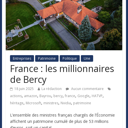
Entreprises
Patrimoine
Politique
Une
France : les millionnaires
de Bercy
18 juin 2025
La rédaction
Aucun commentaire
,
,
,
,
,
,
,
actions
amazon
Bayrou
bercy
france
Google
HATVP
,
,
,
,
héritage
Microsoft
ministres
Nvidia
patrimoine
L’ensemble des ministres français chargés de l’Économie
affichent un patrimoine cumulé de plus de 53 millions
d’euros, soit un capital