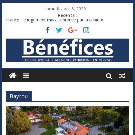
samedi, août 8, 2026
Récents :
France : le logement mis à l’épreuve par la chaleur
Des milliards de dollars de droits de douane déjà remboursés
par Washington
Royaume-Uni : Andy Burnham recule sur l’impôt
Xavier Niel, le milliardaire qui ne touche presque rien
Ruée des fortunes russes vers l’étranger
Bayrou