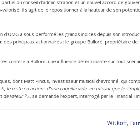
partiel du conseil d’administration et un nouvel accord de gouve
alorisé, il s’agit de le repositionner à la hauteur de son potentie
ction d’UMG a sous‑performé les grands indices depuis son introdu
en des principaux actionnaires : le groupe Bolloré, propriétaire de 
tités confère à Bolloré, une influence déterminante sur tout scéna
tiques, dont Matt Pincus, investisseur musical chevronné, qui com
h, le reste en actions d’une coquille vide, en misant que le simple 
on de valeur ?
», se demande l’expert, interrogé par le Financial Ti
Witkoff, l’e