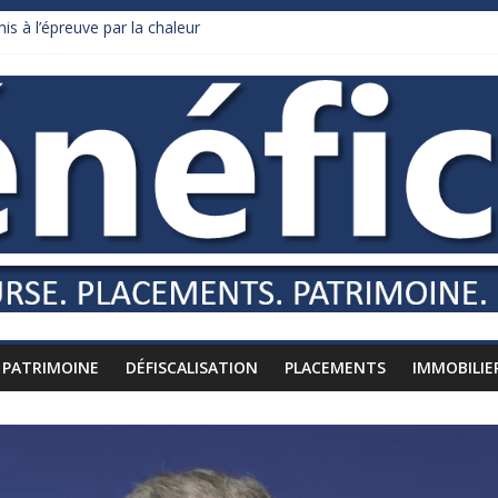
is à l’épreuve par la chaleur
ars de droits de douane déjà remboursés par Washington
urnham recule sur l’impôt
daire qui ne touche presque rien
es vers l’étranger
PATRIMOINE
DÉFISCALISATION
PLACEMENTS
IMMOBILIE