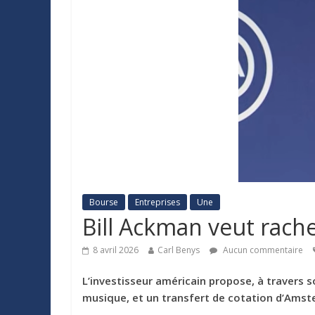
Bourse
Entreprises
Une
Bill Ackman veut rach
8 avril 2026
Carl Benys
Aucun commentaire
L’investisseur américain propose, à travers s
musique, et un transfert de cotation d’Ams