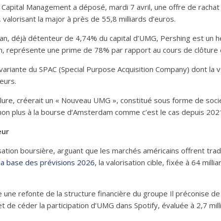
e Capital Management a déposé, mardi 7 avril, une offre de racha
valorisant la major à près de 55,8 milliards d’euros.
kman, déjà détenteur de 4,74% du capital d’UMG, Pershing est un h
on, représente une prime de 78% par rapport au cours de clôture d
variante du SPAC (Special Purpose Acquisition Company) dont la
eurs.
clure, créerait un « Nouveau UMG », constitué sous forme de soci
on plus à la bourse d’Amsterdam comme c’est le cas depuis 202
eur
tion boursière, arguant que les marchés américains offrent tradi
 la base des prévisions 2026
, la valorisation cible, fixée à 64 mill
e refonte de la structure financière du groupe Il préconise de 
 et de céder la participation d’UMG dans Spotify, évaluée à 2,7 milli