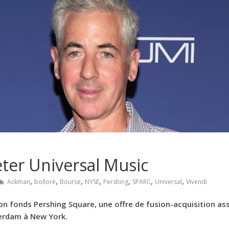
eter Universal Music
,
,
,
,
,
,
,
Ackman
bolloré
Bourse
NYSE
Pershing
SPARC
Universal
Vivendi
on fonds Pershing Square, une offre de fusion-acquisition ass
terdam à New York.