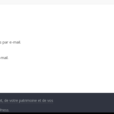
 par e-mail.
mail.
nt, de votre patrimoine et de vos
Press
.