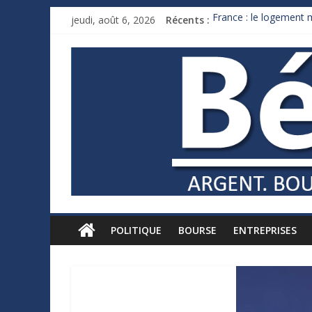
jeudi, août 6, 2026
Récents :
France : le logement m
Des milliards de doll
Royaume-Uni : Andy B
Xavier Niel, le milliar
Ruée des fortunes russ
POLITIQUE
BOURSE
ENTREPRISES