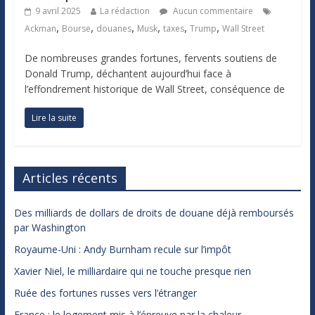
9 avril 2025
La rédaction
Aucun commentaire
,
,
,
,
,
,
Ackman
Bourse
douanes
Musk
taxes
Trump
Wall Street
De nombreuses grandes fortunes, fervents soutiens de
Donald Trump, déchantent aujourd’hui face à
l’effondrement historique de Wall Street, conséquence de
Lire la suite
Articles récents
Des milliards de dollars de droits de douane déjà remboursés
par Washington
Royaume-Uni : Andy Burnham recule sur l’impôt
Xavier Niel, le milliardaire qui ne touche presque rien
Ruée des fortunes russes vers l’étranger
France : le logement mis à l’épreuve par la chaleur