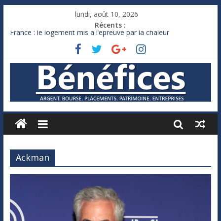
lundi, août 10, 2026
Récents :
France : le logement mis à l’épreuve par la chaleur
Des milliards de dollars de droits de douane déjà remboursés
par Washington
Royaume-Uni : Andy Burnham recule sur l’impôt
Xavier Niel, le milliardaire qui ne touche presque rien
Ruée des fortunes russes vers l’étranger
Ackman