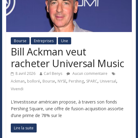
Bourse
Entreprises
Une
Bill Ackman veut
racheter Universal Music
8 avril 2026
Carl Benys
Aucun commentaire
,
,
,
,
,
,
,
Ackman
bolloré
Bourse
NYSE
Pershing
SPARC
Universal
Vivendi
L’investisseur américain propose, à travers son fonds
Pershing Square, une offre de fusion-acquisition assortie
d’une prime de 78% sur le
Lire la suite