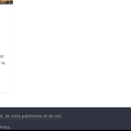
ib’
 la
nt, de votre patrimoine et de vos
Press
.