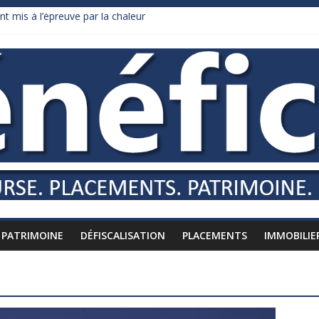
nt mis à l’épreuve par la chaleur
dollars de droits de douane déjà remboursés par Washington
y Burnham recule sur l’impôt
liardaire qui ne touche presque rien
russes vers l’étranger
PATRIMOINE
DÉFISCALISATION
PLACEMENTS
IMMOBILIE