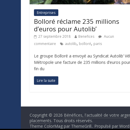
Entreprises
Bolloré réclame 235 millions
d’euros pour Autolib’
27 septembre 2018
Benefices
Aucun
,
,
commentaire
autolib
bolloré
paris
Le groupe Bolloré a envoyé au Syndicat Autolib’ Vél
Métropole une facture de 235 millions d’euros pour
fin du
Lire la suite
Copyright © 2026
Bénéfices, l'actualité de votre arge
placements
. Tous droits réservés.
Theme ColorMag par
ThemeGrill.
. Propulsé par
Word