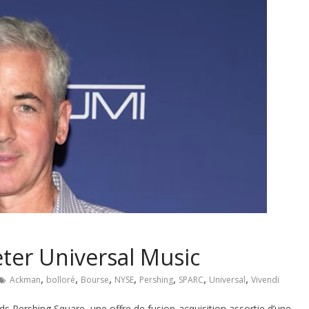
eter Universal Music
,
,
,
,
,
,
,
Ackman
bolloré
Bourse
NYSE
Pershing
SPARC
Universal
Vivendi
ds Pershing Square, une offre de fusion-acquisition assortie d’une