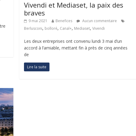
Vivendi et Mediaset, la paix des
braves
9 mai 2021
Benefices
Aucun commentaire
tre
,
,
,
,
Berlusconi
bolloré
Canal+
Mediaset
Vivendi
Les deux entreprises ont convenu lundi 3 mai d’un
accord à l’amiable, mettant fin à près de cinq années
de
Lire la suite