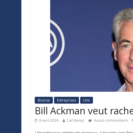
Bourse
Entreprises
Une
Bill Ackman veut rach
8 avril 2026
Carl Benys
Aucun commentaire
L’investisseur américain propose, à travers son fon