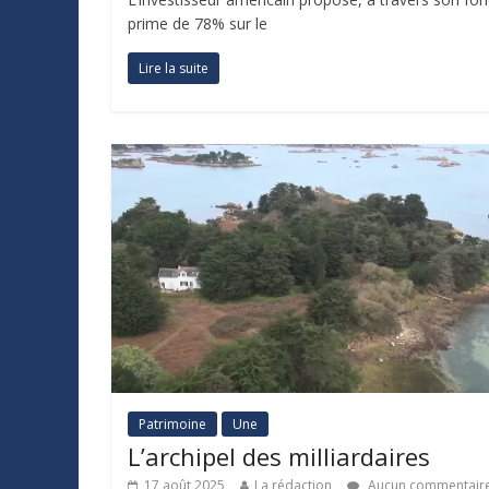
prime de 78% sur le
Lire la suite
Patrimoine
Une
L’archipel des milliardaires
17 août 2025
La rédaction
Aucun commentair