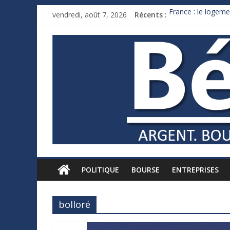
vendredi, août 7, 2026
Récents :
France : le logeme
Des milliards de 
Royaume-Uni : And
Xavier Niel, le mil
Ruée des fortunes 
POLITIQUE
BOURSE
ENTREPRISES
bolloré