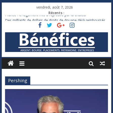
vendredi, août 7, 2026
Récents :
France : le logement mis à l’épreuve par la chaleur
Des milliards de dollars de droits de douane déjà remboursés
par Washington
Royaume-Uni : Andy Burnham recule sur l’impôt
Xavier Niel, le milliardaire qui ne touche presque rien
Ruée des fortunes russes vers l’étranger
Pershing