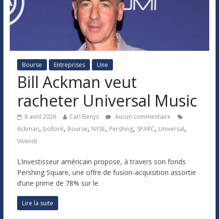
Bourse
Entreprises
Une
Bill Ackman veut
racheter Universal Music
8 avril 2026
Carl Benys
Aucun commentaire
,
,
,
,
,
,
,
Ackman
bolloré
Bourse
NYSE
Pershing
SPARC
Universal
Vivendi
L’investisseur américain propose, à travers son fonds
Pershing Square, une offre de fusion-acquisition assortie
d’une prime de 78% sur le
Lire la suite