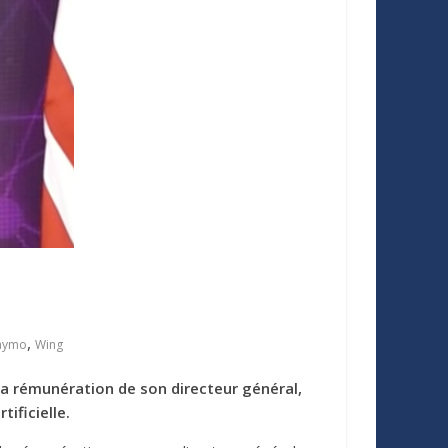
,
aymo
Wing
la rémunération de son directeur général,
ificielle.