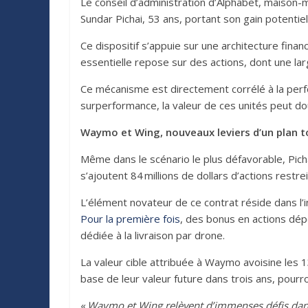
Le conseil d’administration d’Alphabet, maison
Sundar Pichai, 53 ans, portant son gain potentiel
Ce dispositif s’appuie sur une architecture finan
essentielle repose sur des actions, dont une lar
Ce mécanisme est directement corrélé à la perf
surperformance, la valeur de ces unités peut dou
Waymo et Wing, nouveaux leviers d’un plan to
Même dans le scénario le plus défavorable, Picha
s’ajoutent 84 millions de dollars d’actions restr
L’élément novateur de ce contrat réside dans l’in
Pour la première fois
, des bonus en actions dép
dédiée à la livraison par drone.
La valeur cible attribuée à Waymo avoisine les 13
base de leur valeur future dans trois ans, pourr
«
Waymo et Wing relèvent d’immenses défis dans l