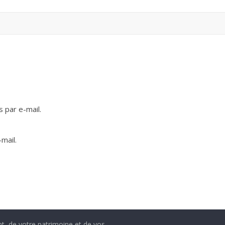
 par e-mail.
mail.
nt, de votre patrimoine et de vos