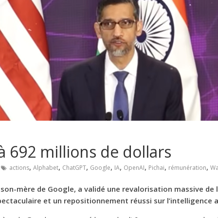
à 692 millions de dollars
,
,
,
,
,
,
,
,
actions
Alphabet
ChatGPT
Google
IA
OpenAI
Pichai
rémunération
W
aison-mère de Google, a validé une revalorisation massive de 
aculaire et un repositionnement réussi sur l’intelligence art