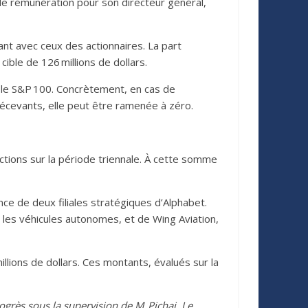
de rémunération pour son directeur général,
eant avec ceux des actionnaires. La part
ible de 126 millions de dollars.
 le S&P 100. Concrètement, en cas de
 décevants, elle peut être ramenée à zéro.
ctions sur la période triennale. À cette somme
nce de deux filiales stratégiques d’Alphabet.
 les véhicules autonomes, et de Wing Aviation,
illions de dollars. Ces montants, évalués sur la
grès sous la supervision de M. Pichai. Le