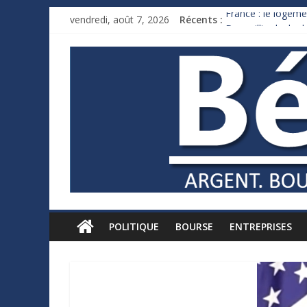
vendredi, août 7, 2026
Récents :
France : le logeme
Des milliards de 
Royaume-Uni : And
Xavier Niel, le mil
Ruée des fortunes 
POLITIQUE
BOURSE
ENTREPRISES