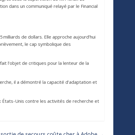
ration dans un communiqué relayé par le Financial
milliards de dollars. Elle approche aujourd’hui
, brièvement, le cap symbolique des
t l’objet de critiques pour la lenteur de la
rche, il a démontré la capacité d’adaptation et
x États-Unis contre les activités de recherche et
sortie de secours coûte cher à Adobe
→