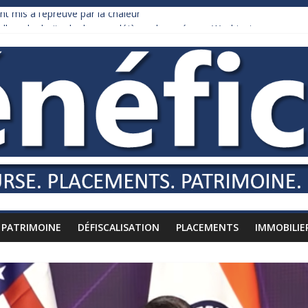
nt mis à l’épreuve par la chaleur
dollars de droits de douane déjà remboursés par Washington
y Burnham recule sur l’impôt
liardaire qui ne touche presque rien
russes vers l’étranger
PATRIMOINE
DÉFISCALISATION
PLACEMENTS
IMMOBILIE