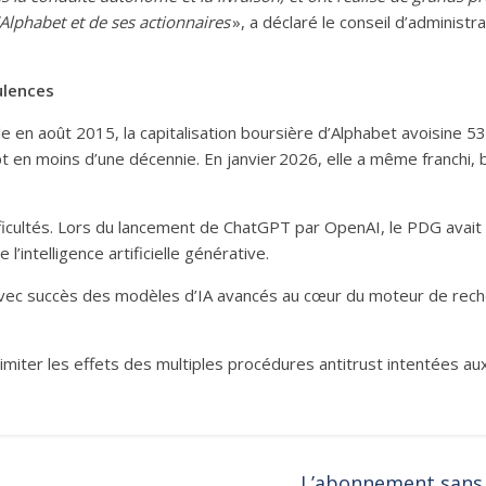
’Alphabet et de ses actionnaires
», a déclaré le conseil d’administ
ulences
 en août 2015, la capitalisation boursière d’Alphabet avoisine 535 
 sept en moins d’une décennie. En janvier 2026, elle a même franchi
cultés. Lors du lancement de ChatGPT par OpenAI, le PDG avait fai
’intelligence artificielle générative.
t avec succès des modèles d’IA avancés au cœur du moteur de reche
 limiter les effets des multiples procédures antitrust intentées au
L’abonnement sans 