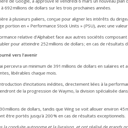
-mère de Google, a approuvé le vendredi 6 mars un nouveau plan 
 à 692 millions de dollars sur les trois prochaines années.
cière à plusieurs paliers, conçue pour aligner les intérêts du dirig
ge portion en « Performance Stock Units » (PSU), avec une valeur c
ormance relative d’Alphabet face aux autres sociétés composant
bler pour atteindre 252 millions de dollars ; en cas de résultats
urné vers l’avenir
i percevra un minimum de 391 millions de dollars en salaires et a
eintes, libérables chaque mois.
troduction d’incitations inédites, directement liées à la performa
endront de la progression de Waymo, la division spécialisée dans
0 millions de dollars, tandis que Wing se voit allouer environ 45 m
ont être portés jusqu’à 200 % en cas de résultats exceptionnels.
a conduite autonome et la livraison, et ont réalisé de grands pro