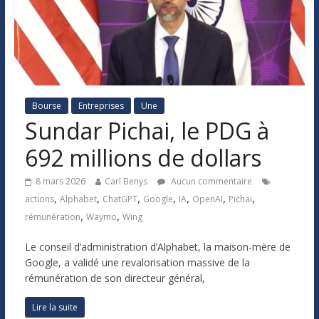
Bourse
Entreprises
Une
Sundar Pichai, le PDG à
692 millions de dollars
8 mars 2026
Carl Benys
Aucun commentaire
,
,
,
,
,
,
,
actions
Alphabet
ChatGPT
Google
IA
OpenAI
Pichai
,
,
rémunération
Waymo
Wing
Le conseil d’administration d’Alphabet, la maison-mère de
Google, a validé une revalorisation massive de la
rémunération de son directeur général,
Lire la suite