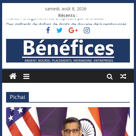
samedi, août 8, 2026
Récents :
France : le logement mis à l’épreuve par la chaleur
Des milliards de dollars de droits de douane déjà remboursés
par Washington
Royaume-Uni : Andy Burnham recule sur l’impôt
Xavier Niel, le milliardaire qui ne touche presque rien
Ruée des fortunes russes vers l’étranger
Pichai