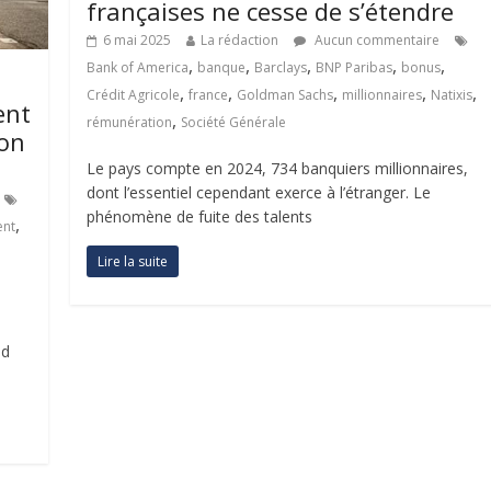
françaises ne cesse de s’étendre
6 mai 2025
La rédaction
Aucun commentaire
,
,
,
,
,
Bank of America
banque
Barclays
BNP Paribas
bonus
,
,
,
,
,
Crédit Agricole
france
Goldman Sachs
millionnaires
Natixis
ent
,
rémunération
Société Générale
son
Le pays compte en 2024, 734 banquiers millionnaires,
dont l’essentiel cependant exerce à l’étranger. Le
phénomène de fuite des talents
,
ent
Lire la suite
id