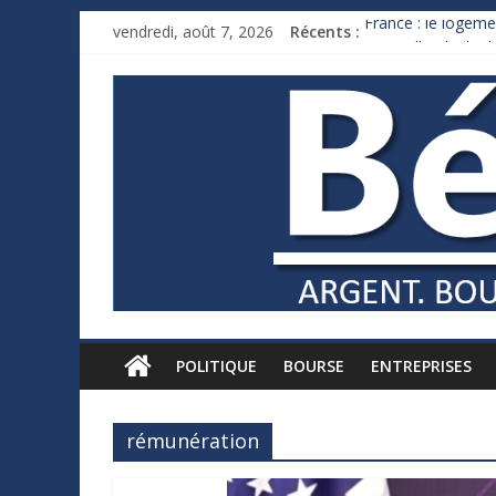
vendredi, août 7, 2026
Récents :
France : le logeme
Des milliards de 
Royaume-Uni : And
Xavier Niel, le mil
Ruée des fortunes 
POLITIQUE
BOURSE
ENTREPRISES
rémunération