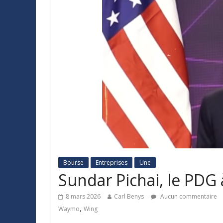
Bourse
Entreprises
Une
Sundar Pichai, le PDG 
8 mars 2026
Carl Benys
Aucun commentaire
,
Waymo
Wing