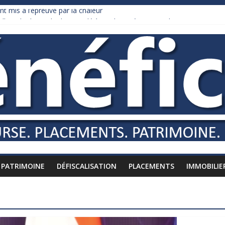
nt mis à l’épreuve par la chaleur
dollars de droits de douane déjà remboursés par Washington
y Burnham recule sur l’impôt
liardaire qui ne touche presque rien
russes vers l’étranger
PATRIMOINE
DÉFISCALISATION
PLACEMENTS
IMMOBILIE