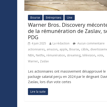
Bourse
Entreprises
Une
Warner Bros. Discovery mécont
de la rémunération de Zaslav, 
PDG
4 juin 2025
La rédaction
Aucun commentaire
,
,
,
,
,
actionnaires
amazon
apple
Bourse
câble
divertissem
,
,
,
,
,
,
NBA
Netflix
rémunération
streaming
télévision
vote
,
Warner
Zaslav
Les actionnaires ont massivement désapprouvé le
package salarial perçu en 2024 par le dirigeant Dav
Zaslav, lors d’un vote certes
Lire la suite