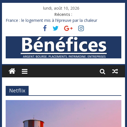
lundi, août 10, 2026
Récents :
France : le logement mis à l’épreuve par la chaleur
Des milliards de dollars de droits de douane déjà remboursés
par Washington
Royaume-Uni : Andy Burnham recule sur l’impôt
Xavier Niel, le milliardaire qui ne touche presque rien
Ruée des fortunes russes vers l’étranger
Netflix