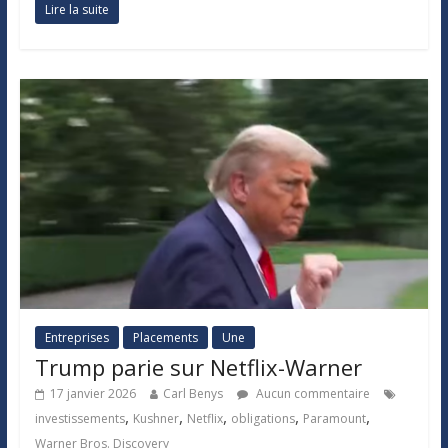
Lire la suite
Entreprises
Placements
Une
Trump parie sur Netflix-Warner
17 janvier 2026
Carl Benys
Aucun commentaire
,
,
,
,
,
investissements
Kushner
Netflix
obligations
Paramount
Warner Bros. Discovery