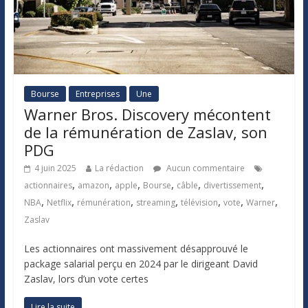
Bourse
Entreprises
Une
Warner Bros. Discovery mécontent
de la rémunération de Zaslav, son
PDG
4 juin 2025
La rédaction
Aucun commentaire
,
,
,
,
,
,
actionnaires
amazon
apple
Bourse
câble
divertissement
,
,
,
,
,
,
,
NBA
Netflix
rémunération
streaming
télévision
vote
Warner
Zaslav
Les actionnaires ont massivement désapprouvé le
package salarial perçu en 2024 par le dirigeant David
Zaslav, lors d’un vote certes
Lire la suite