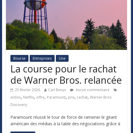
Bourse
Entreprises
Une
La course pour le rachat
de Warner Bros. relancée
25 février 2026
Carl Benys
Aucun commentaire
,
,
,
,
,
,
action
Netflix
offre
Paramount
prix
rachat
Warner Bros.
Discovery
Paramount réussit le tour de force de ramener le géant
américain des médias à la table des négociations grâce à