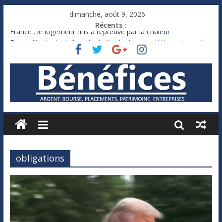
dimanche, août 9, 2026
Récents :
France : le logement mis à l’épreuve par la chaleur
Des milliards de dollars de droits de douane déjà remboursés
par Washington
Royaume-Uni : Andy Burnham recule sur l’impôt
Xavier Niel, le milliardaire qui ne touche presque rien
Ruée des fortunes russes vers l’étranger
obligations