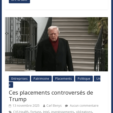
Entreprises
Patrimoine
Placements
Politique
Un
e
Ces placements controversés de
Trump
13 novembre 2025
Carl Benys
Aucun commentaire
,
,
,
,
,
CVS Health
fortune
Intel
investissements
obligations