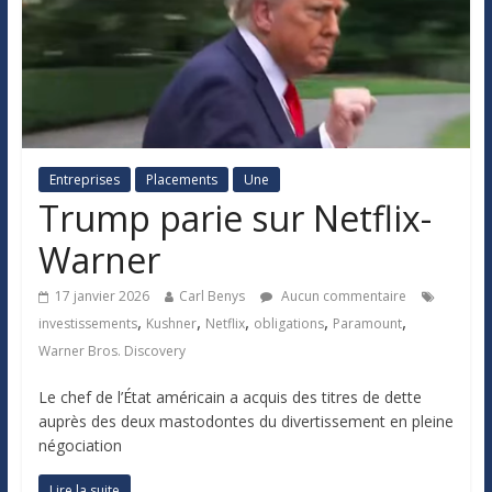
Entreprises
Placements
Une
Trump parie sur Netflix-
Warner
17 janvier 2026
Carl Benys
Aucun commentaire
,
,
,
,
,
investissements
Kushner
Netflix
obligations
Paramount
Warner Bros. Discovery
Le chef de l’État américain a acquis des titres de dette
auprès des deux mastodontes du divertissement en pleine
négociation
Lire la suite