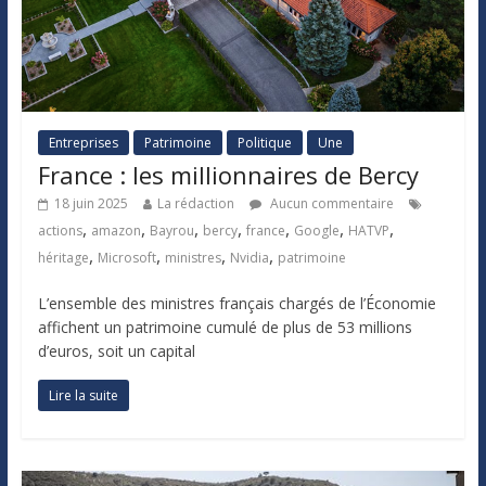
Entreprises
Patrimoine
Politique
Une
France : les millionnaires de Bercy
18 juin 2025
La rédaction
Aucun commentaire
,
,
,
,
,
,
,
actions
amazon
Bayrou
bercy
france
Google
HATVP
,
,
,
,
héritage
Microsoft
ministres
Nvidia
patrimoine
L’ensemble des ministres français chargés de l’Économie
affichent un patrimoine cumulé de plus de 53 millions
d’euros, soit un capital
Lire la suite