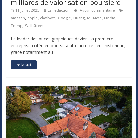
milliards de valorisation boursière
11 juillet 2025
La rédaction
Aucun commentaire
,
,
,
,
,
,
,
,
amazon
apple
chatbots
Google
Huang
IA
Meta
Nvidia
,
Trump
Wall Street
Le leader des puces graphiques devient la première
entreprise cotée en bourse à atteindre ce seuil historique,
grâce notamment au
Lire la suite