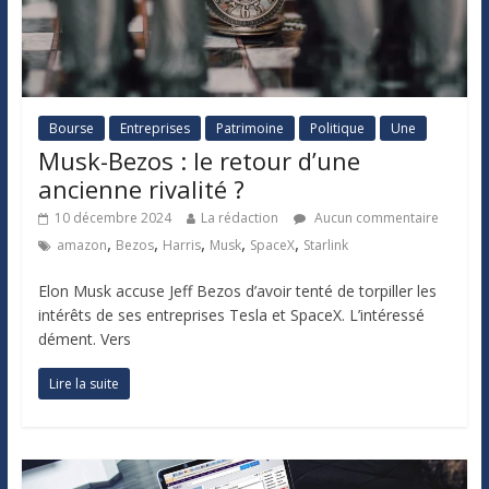
Bourse
Entreprises
Patrimoine
Politique
Une
Musk-Bezos : le retour d’une
ancienne rivalité ?
10 décembre 2024
La rédaction
Aucun commentaire
,
,
,
,
,
amazon
Bezos
Harris
Musk
SpaceX
Starlink
Elon Musk accuse Jeff Bezos d’avoir tenté de torpiller les
intérêts de ses entreprises Tesla et SpaceX. L’intéressé
dément. Vers
Lire la suite