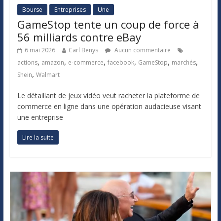
Bourse
Entreprises
Une
GameStop tente un coup de force à
56 milliards contre eBay
6 mai 2026
Carl Benys
Aucun commentaire
,
,
,
,
,
,
actions
amazon
e-commerce
facebook
GameStop
marchés
,
Shein
Walmart
Le détaillant de jeux vidéo veut racheter la plateforme de
commerce en ligne dans une opération audacieuse visant
une entreprise
Lire la suite