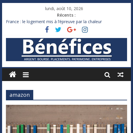
lundi, août 10, 2026
Récents :
France : le logement mis à l’épreuve par la chaleur
Des milliards de dollars de droits de douane déjà remboursés
par Washington
Royaume-Uni : Andy Burnham recule sur l’impôt
Xavier Niel, le milliardaire qui ne touche presque rien
Ruée des fortunes russes vers l’étranger
amazon