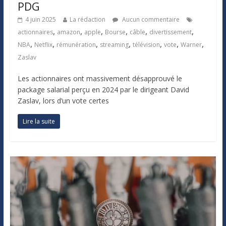
PDG
4 juin 2025
La rédaction
Aucun commentaire
,
,
,
,
,
,
actionnaires
amazon
apple
Bourse
câble
divertissement
,
,
,
,
,
,
,
NBA
Netflix
rémunération
streaming
télévision
vote
Warner
Zaslav
Les actionnaires ont massivement désapprouvé le
package salarial perçu en 2024 par le dirigeant David
Zaslav, lors d’un vote certes
Lire la suite