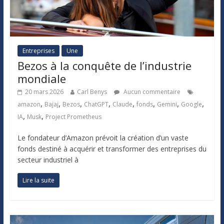
Entreprises
Une
Bezos à la conquête de l’industrie
mondiale
20 mars 2026
Carl Benys
Aucun commentaire
,
,
,
,
,
,
,
,
amazon
Bajaj
Bezos
ChatGPT
Claude
fonds
Gemini
Google
,
,
IA
Musk
Project Prometheus
Le fondateur d’Amazon prévoit la création d’un vaste
fonds destiné à acquérir et transformer des entreprises du
secteur industriel à
Lire la suite