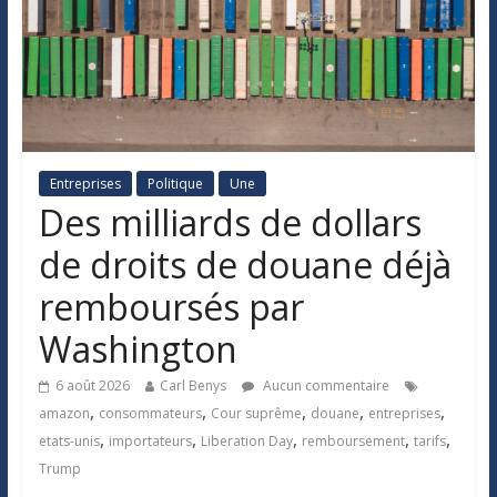
Entreprises
Politique
Une
Des milliards de dollars
de droits de douane déjà
remboursés par
Washington
6 août 2026
Carl Benys
Aucun commentaire
,
,
,
,
,
amazon
consommateurs
Cour suprême
douane
entreprises
,
,
,
,
,
etats-unis
importateurs
Liberation Day
remboursement
tarifs
Trump