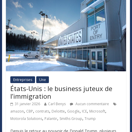
Entreprises
Une
États-Unis : le business juteux de
l’immigration
31 janvier 2026
Carl Benys
Aucun commentaire
,
,
,
,
,
,
,
amazon
CBP
contrats
Deloitte
Google
ICE
Microsoft
,
,
,
Motorola Solutions
Palantir
Smiths Group
Trump
Depuis le retour au pouvoir de Donald Trump, plusieurs