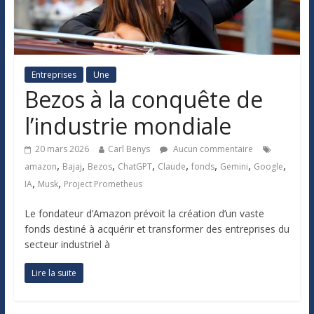
Entreprises
Une
Bezos à la conquête de
l’industrie mondiale
20 mars 2026
Carl Benys
Aucun commentaire
,
,
,
,
,
,
,
,
amazon
Bajaj
Bezos
ChatGPT
Claude
fonds
Gemini
Google
,
,
IA
Musk
Project Prometheus
Le fondateur d’Amazon prévoit la création d’un vaste
fonds destiné à acquérir et transformer des entreprises du
secteur industriel à
Lire la suite