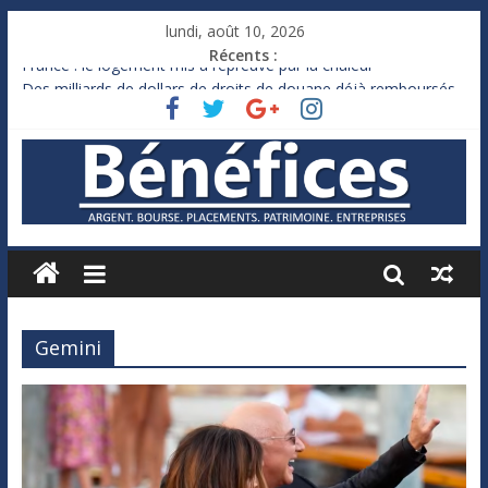
lundi, août 10, 2026
Récents :
France : le logement mis à l’épreuve par la chaleur
Des milliards de dollars de droits de douane déjà remboursés
par Washington
Royaume-Uni : Andy Burnham recule sur l’impôt
Xavier Niel, le milliardaire qui ne touche presque rien
Ruée des fortunes russes vers l’étranger
Gemini