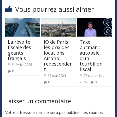
Vous pourrez aussi aimer
La révolte
JO de Paris :
Taxe
fiscale des
les prix des
Zucman :
géants
locations
autopsie
français
Airbnb
d’un
redescenden
tourbillon
5 février 2025
t
fiscal
0
17 mai 2024
27 septembre
0
2025
0
Laisser un commentaire
Votre adresse e-mail ne sera pas publiée.
Les champs