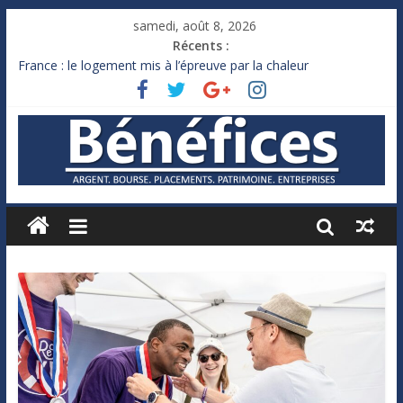
samedi, août 8, 2026
Récents :
France : le logement mis à l’épreuve par la chaleur
Des milliards de dollars de droits de douane déjà remboursés
par Washington
Royaume-Uni : Andy Burnham recule sur l’impôt
Xavier Niel, le milliardaire qui ne touche presque rien
Ruée des fortunes russes vers l’étranger