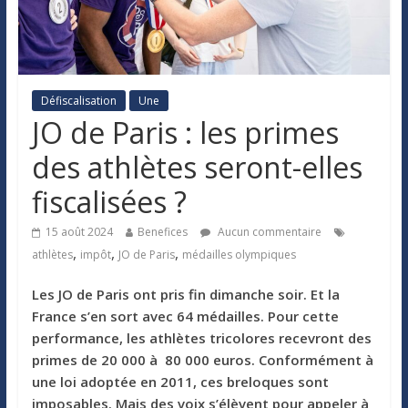
Défiscalisation
Une
JO de Paris : les primes
des athlètes seront-elles
fiscalisées ?
15 août 2024
Benefices
Aucun commentaire
,
,
,
athlètes
impôt
JO de Paris
médailles olympiques
Les JO de Paris ont pris fin dimanche soir. Et la
France s’en sort avec 64 médailles. Pour cette
performance, les athlètes tricolores recevront des
primes de 20 000 à 80 000 euros. Conformément à
une loi adoptée en 2011, ces breloques sont
imposables. Mais des voix s’élèvent pour appeler à