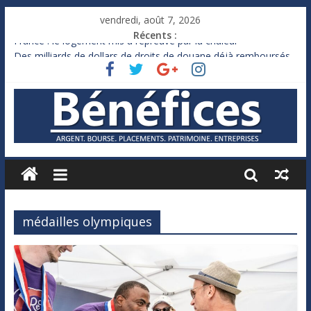
vendredi, août 7, 2026
Récents :
France : le logement mis à l’épreuve par la chaleur
Des milliards de dollars de droits de douane déjà remboursés
par Washington
Royaume-Uni : Andy Burnham recule sur l’impôt
Xavier Niel, le milliardaire qui ne touche presque rien
Ruée des fortunes russes vers l’étranger
médailles olympiques