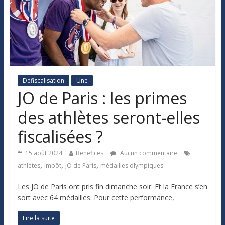
Défiscalisation
Une
JO de Paris : les primes
des athlètes seront-elles
fiscalisées ?
15 août 2024
Benefices
Aucun commentaire
,
,
,
athlètes
impôt
JO de Paris
médailles olympiques
Les JO de Paris ont pris fin dimanche soir. Et la France s’en
sort avec 64 médailles. Pour cette performance,
Lire la suite