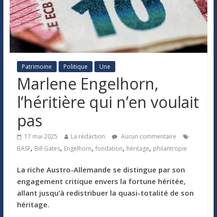
Patrimoine
Politique
Une
Marlene Engelhorn,
l’héritière qui n’en voulait
pas
17 mai 2025
La rédaction
Aucun commentaire
,
,
,
,
,
BASF
Bill Gates
Engelhorn
fondation
héritage
philantropie
La riche Austro-Allemande se distingue par son
engagement critique envers la fortune héritée,
allant jusqu’à redistribuer la quasi-totalité de son
héritage.