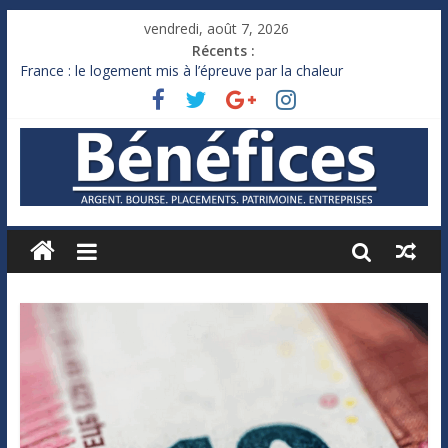
vendredi, août 7, 2026
Récents :
France : le logement mis à l’épreuve par la chaleur
Des milliards de dollars de droits de douane déjà remboursés
par Washington
Royaume-Uni : Andy Burnham recule sur l’impôt
Xavier Niel, le milliardaire qui ne touche presque rien
Ruée des fortunes russes vers l’étranger