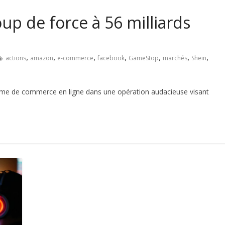
p de force à 56 milliards
,
,
,
,
,
,
,
actions
amazon
e-commerce
facebook
GameStop
marchés
Shein
forme de commerce en ligne dans une opération audacieuse visant