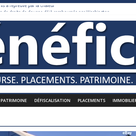
is à l’épreuve par la chaleur
ars de droits de douane déjà remboursés par Washington
urnham recule sur l’impôt
daire qui ne touche presque rien
es vers l’étranger
PATRIMOINE
DÉFISCALISATION
PLACEMENTS
IMMOBILIE