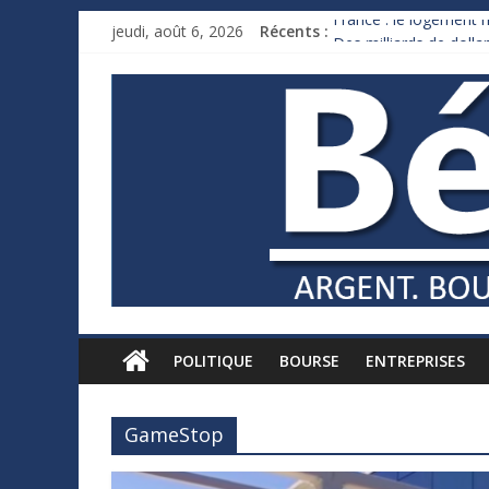
jeudi, août 6, 2026
Récents :
France : le logement m
Des milliards de doll
Royaume-Uni : Andy B
Xavier Niel, le milliar
Ruée des fortunes russ
POLITIQUE
BOURSE
ENTREPRISES
GameStop