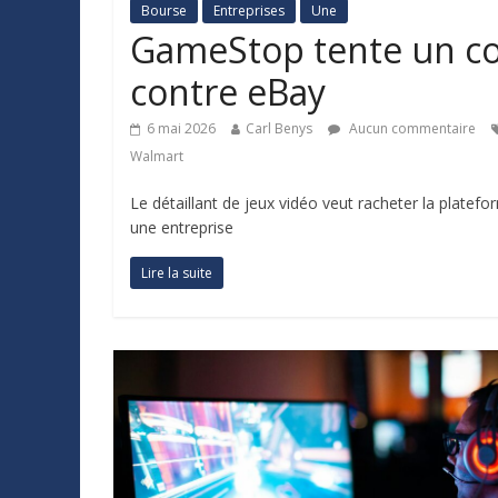
Bourse
Entreprises
Une
GameStop tente un cou
contre eBay
6 mai 2026
Carl Benys
Aucun commentaire
Walmart
Le détaillant de jeux vidéo veut racheter la plate
une entreprise
Lire la suite