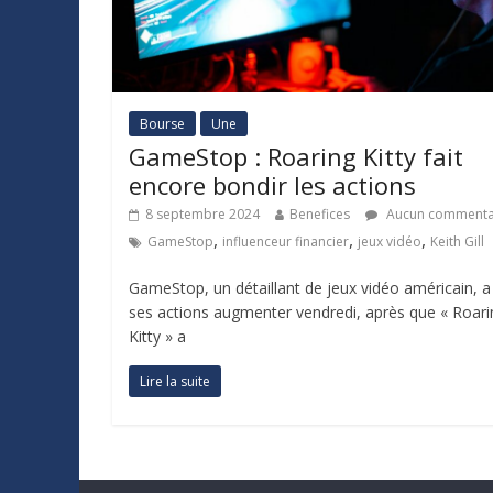
Bourse
Une
GameStop : Roaring Kitty fait
encore bondir les actions
8 septembre 2024
Benefices
Aucun commenta
,
,
,
GameStop
influenceur financier
jeux vidéo
Keith Gill
GameStop, un détaillant de jeux vidéo américain, a
ses actions augmenter vendredi, après que « Roari
Kitty » a
Lire la suite