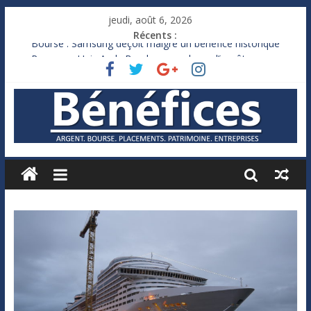
jeudi, août 6, 2026
Récents :
Bourse : Samsung déçoit malgré un bénéfice historique
Royaume-Uni : Andy Burnham recule sur l’impôt
Xavier Niel, le milliardaire qui ne touche presque rien
Ruée des fortunes russes vers l’étranger
France : le logement mis à l’épreuve par la chaleur