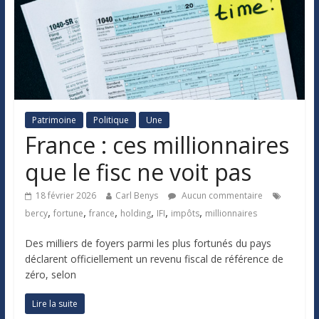
Patrimoine
Politique
Une
France : ces millionnaires
que le fisc ne voit pas
18 février 2026
Carl Benys
Aucun commentaire
,
,
,
,
,
,
bercy
fortune
france
holding
IFI
impôts
millionnaires
Des milliers de foyers parmi les plus fortunés du pays
déclarent officiellement un revenu fiscal de référence de
zéro, selon
Lire la suite