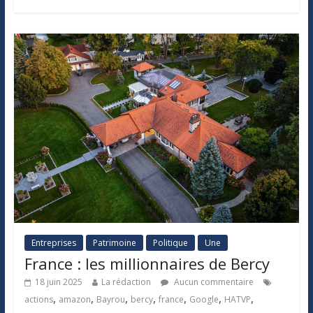
Entreprises
Patrimoine
Politique
Une
France : les millionnaires de Bercy
18 juin 2025
La rédaction
Aucun commentaire
,
,
,
,
,
,
,
actions
amazon
Bayrou
bercy
france
Google
HATVP