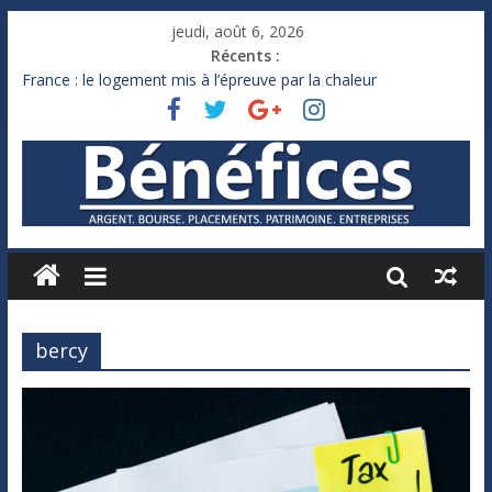
jeudi, août 6, 2026
Récents :
France : le logement mis à l’épreuve par la chaleur
Des milliards de dollars de droits de douane déjà remboursés
par Washington
Royaume-Uni : Andy Burnham recule sur l’impôt
Xavier Niel, le milliardaire qui ne touche presque rien
Ruée des fortunes russes vers l’étranger
bercy