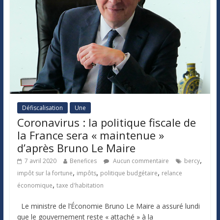
Défiscalisation
Une
Coronavirus : la politique fiscale de
la France sera « maintenue »
d’après Bruno Le Maire
,
7 avril 2020
Benefices
Aucun commentaire
bercy
,
,
,
impôt sur la fortune
impôts
politique budgétaire
relance
,
économique
taxe d'habitation
Le ministre de l’Économie Bruno Le Maire a assuré lundi
que le gouvernement reste « attaché » à la