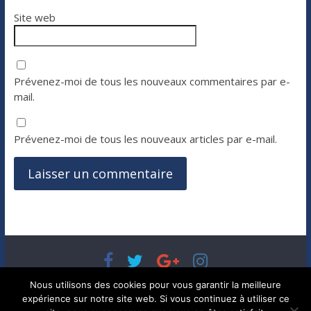
Site web
Prévenez-moi de tous les nouveaux commentaires par e-
mail.
Prévenez-moi de tous les nouveaux articles par e-mail.
Copyright © 2026
Bénéfices, l'actualité de votre argent, de
Nous utilisons des cookies pour vous garantir la meilleure
votre patrimoine et de vos placements
. Tous droits réservés.
expérience sur notre site web. Si vous continuez à utiliser ce
Theme ColorMag par
ThemeGrill.
. Propulsé par
WordPress
.