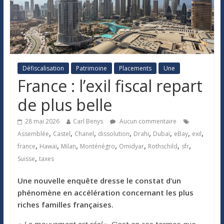
Défiscalisation
Patrimoine
Placements
Une
France : l’exil fiscal repart
de plus belle
28 mai 2026
Carl Benys
Aucun commentaire
,
,
,
,
,
,
,
,
Assemblée
Castel
Chanel
dissolution
Drahi
Dubaï
eBay
exil
,
,
,
,
,
,
,
france
Hawaï
Milan
Monténégro
Omidyar
Rothschild
sfr
,
Suisse
taxes
Une nouvelle enquête dresse le constat d’un
phénomène en accélération concernant les plus
riches familles françaises.
«
Le mouvement est réel
». C’est en ces termes que