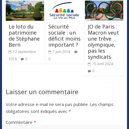
Le loto du
Sécurité
JO de Paris :
patrimoine
sociale : un
Macron veut
de Stéphane
déficit moins
une trêve
Bern
important ?
olympique,
pas les
12 septembre
7 juin 2018
syndicats
2018
0
0
15 avril 2024
0
Laisser un commentaire
Votre adresse e-mail ne sera pas publiée.
Les champs
obligatoires sont indiqués avec
*
Commentaire
*