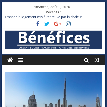
dimanche, août 9, 2026
Récents :
France : le logement mis à l’épreuve par la chaleur
Des milliards de dollars de droits de douane déjà remboursés
par Washington
Royaume-Uni : Andy Burnham recule sur l’impôt
Xavier Niel, le milliardaire qui ne touche presque rien
Ruée des fortunes russes vers l’étranger