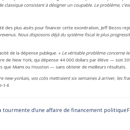
 classique consistant à désigner un coupable. Le problème, c’est
ité des plus aisés pour financer cette exonération, Jeff Bezos rej
evenus. Nous disposons déjà du système fiscal le plus progressif
icacité de la dépense publique. «
Le véritable problème concerne le
colaire de New York, qui dépense 44 000 dollars par élève — soit 
lus que Miami ou Houston — sans obtenir de meilleurs résultats.
new-yorkais, vos colis mettraient six semaines à arriver, les frais
-t-il.
 tourmente d’une affaire de financement politique
F