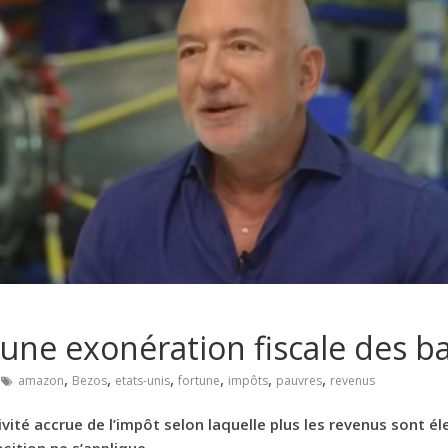
 une exonération fiscale des b
,
,
,
,
,
,
amazon
Bezos
etats-unis
fortune
impôts
pauvres
revenus
té accrue de l’impôt selon laquelle plus les revenus sont él