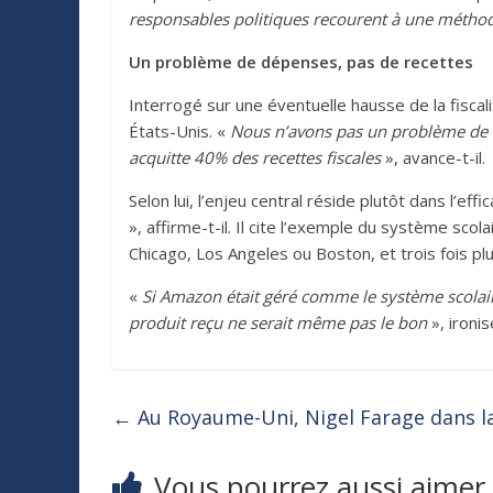
responsables politiques recourent à une méthode
Un problème de dépenses, pas de recettes
Interrogé sur une éventuelle hausse de la fiscal
États-Unis. «
Nous n’avons pas un problème de r
acquitte 40% des recettes fiscales
», avance-t-il.
Selon lui, l’enjeu central réside plutôt dans l’eff
», affirme-t-il. Il cite l’exemple du système s
Chicago, Los Angeles ou Boston, et trois fois p
«
Si Amazon était géré comme le système scolaire 
produit reçu ne serait même pas le bon
», ironise
←
Au Royaume-Uni, Nigel Farage dans la
Vous pourrez aussi aimer