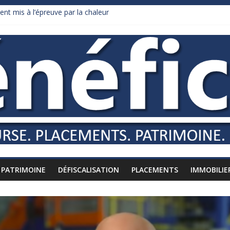
ent mis à l’épreuve par la chaleur
 dollars de droits de douane déjà remboursés par Washington
dy Burnham recule sur l’impôt
lliardaire qui ne touche presque rien
 russes vers l’étranger
PATRIMOINE
DÉFISCALISATION
PLACEMENTS
IMMOBILIE