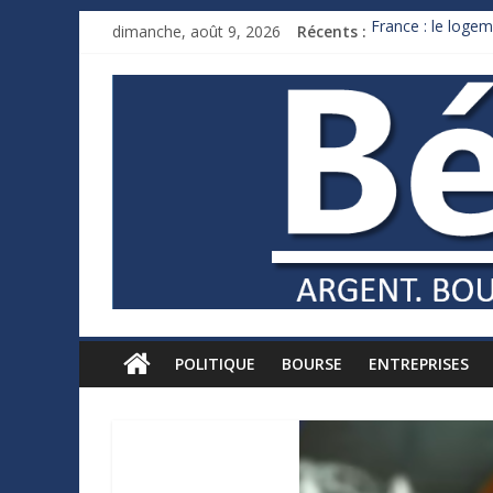
dimanche, août 9, 2026
Récents :
France : le logem
Des milliards de
Royaume-Uni : An
Xavier Niel, le mi
Ruée des fortunes
POLITIQUE
BOURSE
ENTREPRISES