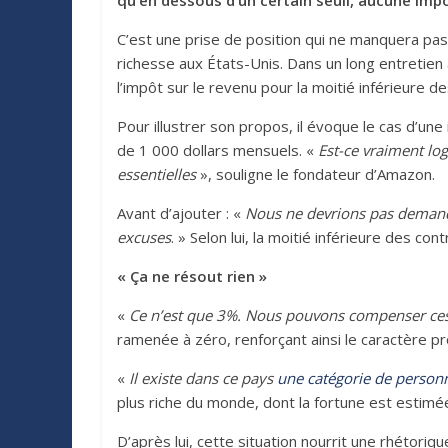
qu’en dessous d’un certain seuil, aucune impo
C’est une prise de position qui ne manquera pas
richesse aux États-Unis. Dans un long entretien 
l’impôt sur le revenu pour la moitié inférieure d
Pour illustrer son propos, il évoque le cas d’un
de 1 000 dollars mensuels. «
Est-ce vraiment log
essentielles
», souligne le fondateur d’Amazon.
Avant d’ajouter : «
Nous ne devrions pas demander
excuses
. » Selon lui, la moitié inférieure des c
« Ça ne résout rien »
«
Ce n’est que 3%. Nous pouvons compenser ce
ramenée à zéro, renforçant ainsi le caractère pr
«
Il existe dans ce pays
une catégorie de person
plus riche du monde, dont la fortune est estimée
D’après lui, cette situation nourrit une rhétoriq