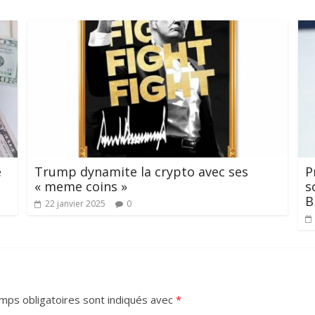
e
Trump dynamite la crypto avec ses
P
« meme coins »
s
B
22 janvier 2025
0
mps obligatoires sont indiqués avec
*