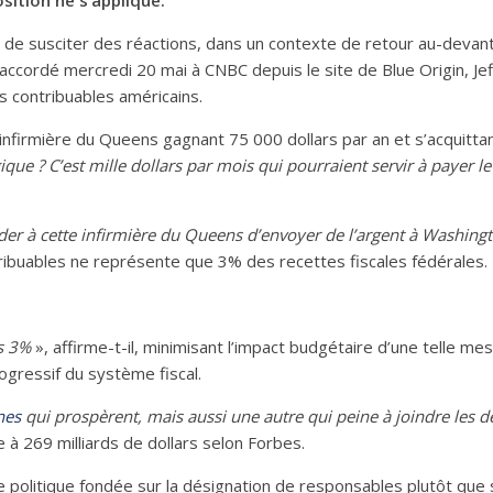
sition ne s’applique.
 de susciter des réactions, dans un contexte de retour au-devant 
accordé mercredi 20 mai à CNBC depuis le site de Blue Origin, Jef
es contribuables américains.
e infirmière du Queens gagnant 75 000 dollars par an et s’acquittan
ique ? C’est mille dollars par mois qui pourraient servir à payer l
 à cette infirmière du Queens d’envoyer de l’argent à Washington.
ontribuables ne représente que 3% des recettes fiscales fédérales.
s 3%
», affirme-t-il, minimisant l’impact budgétaire d’une telle me
ogressif du système fiscal.
nes
qui prospèrent, mais aussi une autre qui peine à joindre les 
 à 269 milliards de dollars selon Forbes.
ue politique fondée sur la désignation de responsables plutôt que 