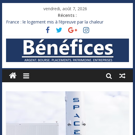
vendredi, août 7, 2026
Récents :
France : le logement mis à l’épreuve par la chaleur
Des milliards de dollars de droits de douane déjà remboursés
par Washington
Royaume-Uni : Andy Burnham recule sur l’impôt
Xavier Niel, le milliardaire qui ne touche presque rien
Ruée des fortunes russes vers l’étranger