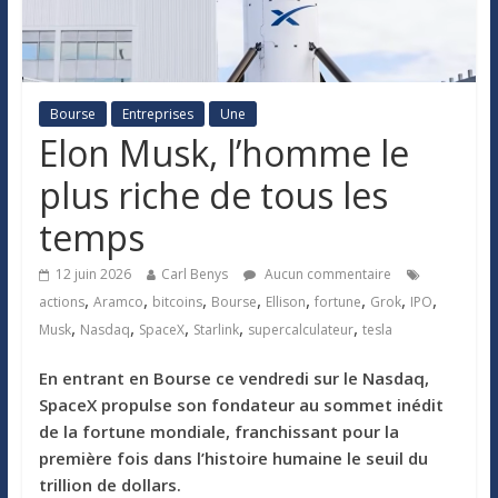
Bourse
Entreprises
Une
Elon Musk, l’homme le
plus riche de tous les
temps
12 juin 2026
Carl Benys
Aucun commentaire
,
,
,
,
,
,
,
,
actions
Aramco
bitcoins
Bourse
Ellison
fortune
Grok
IPO
,
,
,
,
,
Musk
Nasdaq
SpaceX
Starlink
supercalculateur
tesla
En entrant en Bourse ce vendredi sur le Nasdaq,
SpaceX propulse son fondateur au sommet inédit
de la fortune mondiale, franchissant pour la
première fois dans l’histoire humaine le seuil du
trillion de dollars.