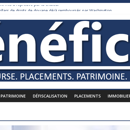
nt mis à l’épreuve par la chaleur
dollars de droits de douane déjà remboursés par Washington
y Burnham recule sur l’impôt
liardaire qui ne touche presque rien
russes vers l’étranger
PATRIMOINE
DÉFISCALISATION
PLACEMENTS
IMMOBILIE