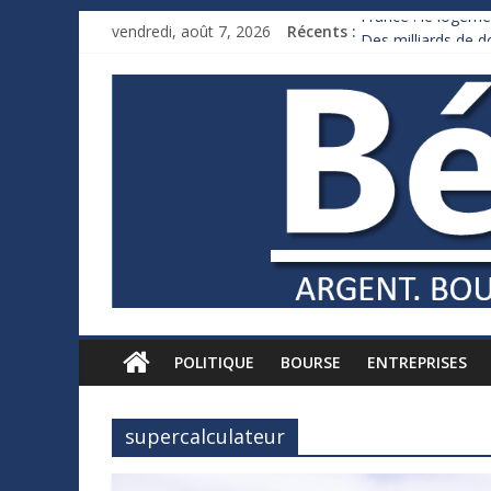
France : le logeme
vendredi, août 7, 2026
Récents :
Des milliards de 
Royaume-Uni : And
Xavier Niel, le mil
Ruée des fortunes 
POLITIQUE
BOURSE
ENTREPRISES
supercalculateur