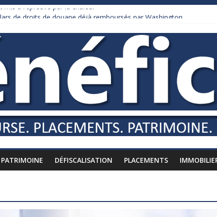
 mis à l’épreuve par la chaleur
ollars de droits de douane déjà remboursés par Washington
 Burnham recule sur l’impôt
iardaire qui ne touche presque rien
usses vers l’étranger
PATRIMOINE
DÉFISCALISATION
PLACEMENTS
IMMOBILIE