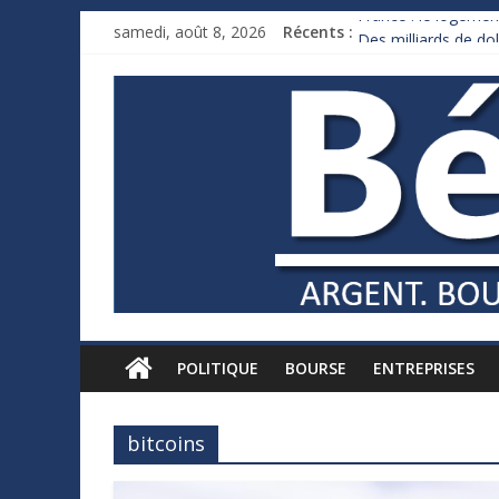
France : le logement
samedi, août 8, 2026
Récents :
Des milliards de d
Royaume-Uni : Andy
Xavier Niel, le mill
Ruée des fortunes r
POLITIQUE
BOURSE
ENTREPRISES
bitcoins