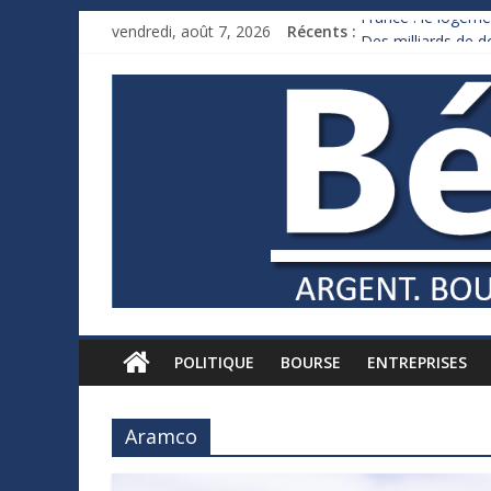
France : le logeme
vendredi, août 7, 2026
Récents :
Des milliards de 
Royaume-Uni : And
Xavier Niel, le mil
Ruée des fortunes 
POLITIQUE
BOURSE
ENTREPRISES
Aramco