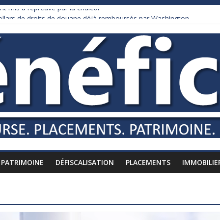
nt mis à l’épreuve par la chaleur
dollars de droits de douane déjà remboursés par Washington
y Burnham recule sur l’impôt
liardaire qui ne touche presque rien
russes vers l’étranger
PATRIMOINE
DÉFISCALISATION
PLACEMENTS
IMMOBILIE