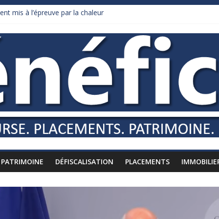
ent mis à l’épreuve par la chaleur
 dollars de droits de douane déjà remboursés par Washington
dy Burnham recule sur l’impôt
lliardaire qui ne touche presque rien
 russes vers l’étranger
PATRIMOINE
DÉFISCALISATION
PLACEMENTS
IMMOBILIE