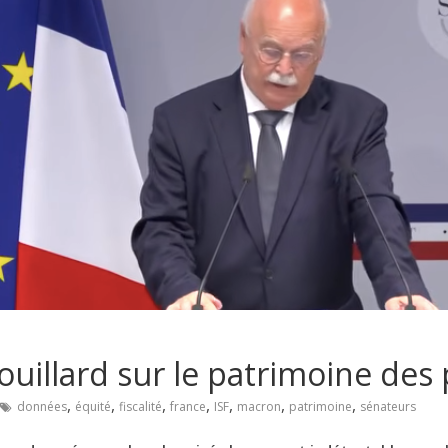
ouillard sur le patrimoine des 
,
,
,
,
,
,
,
données
équité
fiscalité
france
ISF
macron
patrimoine
sénateurs