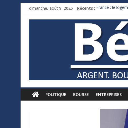
dimanche, août 9, 2026
Récents :
France : le logem
Des milliards de
Royaume-Uni : An
Xavier Niel, le mi
Ruée des fortunes
POLITIQUE
BOURSE
ENTREPRISES