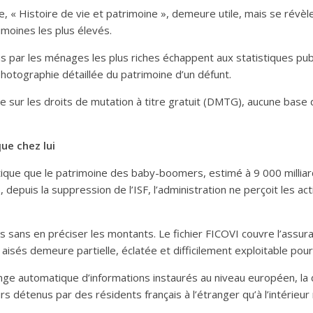
e, « Histoire de vie et patrimoine », demeure utile, mais se révèl
imoines les plus élevés.
 par les ménages les plus riches échappent aux statistiques publi
photographie détaillée du patrimoine d’un défunt.
te sur les droits de mutation à titre gratuit (DMTG), aucune base
que chez lui
ique que le patrimoine des baby-boomers, estimé à 9 000 milliar
, depuis la suppression de l’ISF, l’administration ne perçoit les 
sans en préciser les montants. Le fichier FICOVI couvre l’assurance
s aisés demeure partielle, éclatée et difficilement exploitable pour
 automatique d’informations instaurés au niveau européen, la d
 détenus par des résidents français à l’étranger qu’à l’intérieur