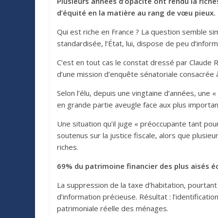
Plusieurs années d’opacité ont rendu la riche
d’équité en la matière au rang de vœu pieux.
Qui est riche en France ? La question semble simp
standardisée, l’État, lui, dispose de peu d’infor
C’est en tout cas le constat dressé par Claude Ra
d’une mission d’enquête sénatoriale consacrée à
Selon l’élu, depuis une vingtaine d’années, une «
en grande partie aveugle face aux plus importa
Une situation qu’il juge « préoccupante tant pour
soutenus sur la justice fiscale, alors que plusie
riches.
69% du patrimoine financier des plus aisés 
La suppression de la taxe d’habitation, pourtant
d’information précieuse. Résultat : l’identificat
patrimoniale réelle des ménages.