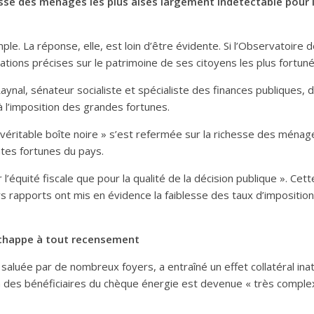
sse des ménages les plus aisés largement indétectable pour l’
le. La réponse, elle, est loin d’être évidente. Si l’Observatoire 
mations précises sur le patrimoine de ses citoyens les plus fortuné
ynal, sénateur socialiste et spécialiste des finances publiques, d
 l’imposition des grandes fortunes.
 véritable boîte noire » s’est refermée sur la richesse des ménages
ntes fortunes du pays.
 l’équité fiscale que pour la qualité de la décision publique ». Ce
urs rapports ont mis en évidence la faiblesse des taux d’imposition
échappe à tout recensement
 saluée par de nombreux foyers, a entraîné un effet collatéral ina
ion des bénéficiaires du chèque énergie est devenue « très complexe