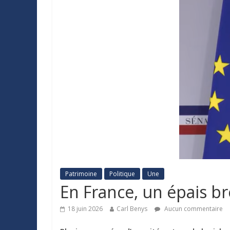
Patrimoine
Politique
Une
En France, un épais br
18 juin 2026
Carl Benys
Aucun commentaire