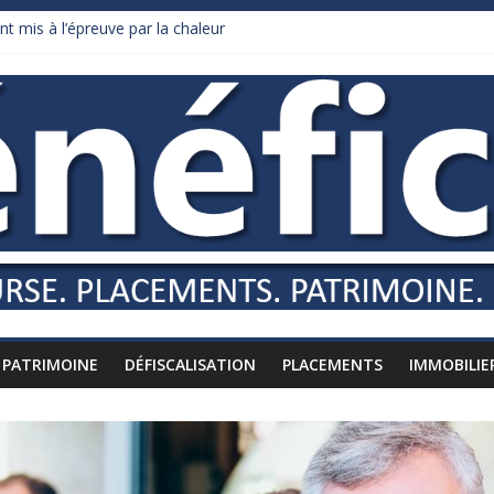
nt mis à l’épreuve par la chaleur
dollars de droits de douane déjà remboursés par Washington
y Burnham recule sur l’impôt
liardaire qui ne touche presque rien
russes vers l’étranger
PATRIMOINE
DÉFISCALISATION
PLACEMENTS
IMMOBILIE