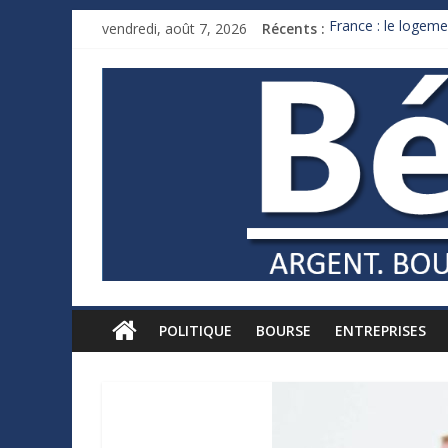
vendredi, août 7, 2026
Récents :
France : le logeme
Des milliards de 
Royaume-Uni : And
Xavier Niel, le mil
Ruée des fortunes 
POLITIQUE
BOURSE
ENTREPRISES