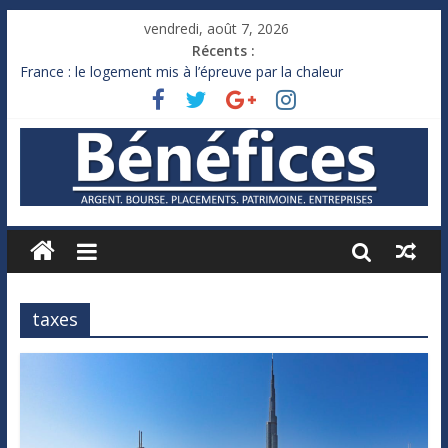
vendredi, août 7, 2026
Récents :
France : le logement mis à l’épreuve par la chaleur
Des milliards de dollars de droits de douane déjà remboursés
par Washington
Royaume-Uni : Andy Burnham recule sur l’impôt
Xavier Niel, le milliardaire qui ne touche presque rien
Ruée des fortunes russes vers l’étranger
taxes