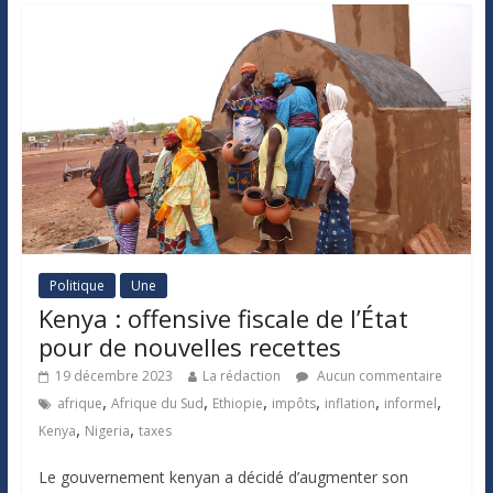
Politique
Une
Kenya : offensive fiscale de l’État
pour de nouvelles recettes
19 décembre 2023
La rédaction
Aucun commentaire
,
,
,
,
,
,
afrique
Afrique du Sud
Ethiopie
impôts
inflation
informel
,
,
Kenya
Nigeria
taxes
Le gouvernement kenyan a décidé d’augmenter son