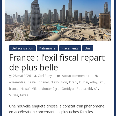
Défiscalisation
Patrimoine
Placements
Une
France : l’exil fiscal repart
de plus belle
28 mai 2026
Carl Benys
Aucun commentaire
,
,
,
,
,
,
,
,
Assemblée
Castel
Chanel
dissolution
Drahi
Dubaï
eBay
exil
,
,
,
,
,
,
,
france
Hawaï
Milan
Monténégro
Omidyar
Rothschild
sfr
,
Suisse
taxes
Une nouvelle enquête dresse le constat d’un phénomène
en accélération concernant les plus riches familles