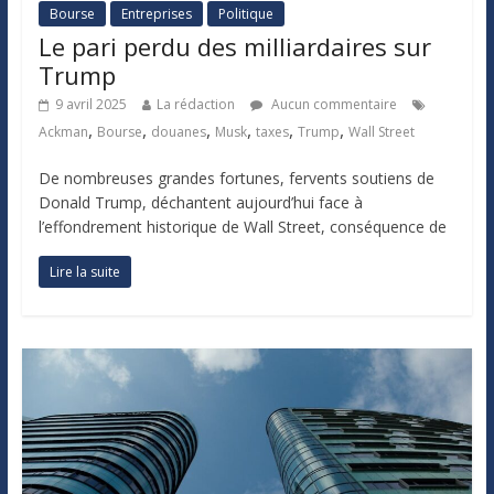
Bourse
Entreprises
Politique
Le pari perdu des milliardaires sur
Trump
9 avril 2025
La rédaction
Aucun commentaire
,
,
,
,
,
,
Ackman
Bourse
douanes
Musk
taxes
Trump
Wall Street
De nombreuses grandes fortunes, fervents soutiens de
Donald Trump, déchantent aujourd’hui face à
l’effondrement historique de Wall Street, conséquence de
Lire la suite