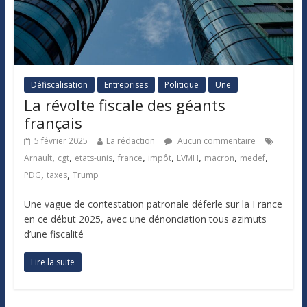
Défiscalisation
Entreprises
Politique
Une
La révolte fiscale des géants
français
5 février 2025
La rédaction
Aucun commentaire
,
,
,
,
,
,
,
,
Arnault
cgt
etats-unis
france
impôt
LVMH
macron
medef
,
,
PDG
taxes
Trump
Une vague de contestation patronale déferle sur la France
en ce début 2025, avec une dénonciation tous azimuts
d’une fiscalité
Lire la suite