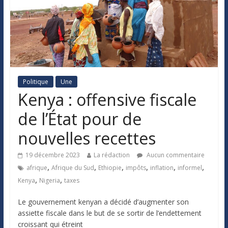
Politique
Une
Kenya : offensive fiscale
de l’État pour de
nouvelles recettes
19 décembre 2023
La rédaction
Aucun commentaire
,
,
,
,
,
,
afrique
Afrique du Sud
Ethiopie
impôts
inflation
informel
,
,
Kenya
Nigeria
taxes
Le gouvernement kenyan a décidé d’augmenter son
assiette fiscale dans le but de se sortir de l’endettement
croissant qui étreint