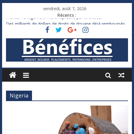
vendredi, août 7, 2026
Récents :
France : le logement mis à l’épreuve par la chaleur
Des milliards de dollars de droits de douane déjà remboursés
par Washington
Royaume-Uni : Andy Burnham recule sur l’impôt
Xavier Niel, le milliardaire qui ne touche presque rien
Ruée des fortunes russes vers l’étranger
Nigeria