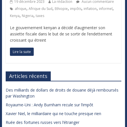
19 décembre 2023
La rédaction
Aucun commentaire
,
,
,
,
,
,
afrique
Afrique du Sud
Ethiopie
impôts
inflation
informel
,
,
Kenya
Nigeria
taxes
Le gouvernement kenyan a décidé d’augmenter son
assiette fiscale dans le but de se sortir de l’endettement
croissant qui étreint
Lire la suite
Articles récents
Des milliards de dollars de droits de douane déjà remboursés
par Washington
Royaume-Uni : Andy Burnham recule sur l’impôt
Xavier Niel, le milliardaire qui ne touche presque rien
Ruée des fortunes russes vers l’étranger