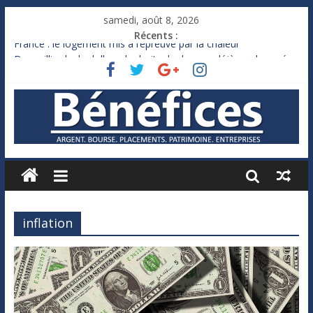
samedi, août 8, 2026
Récents :
France : le logement mis à l’épreuve par la chaleur
Des milliards de dollars de droits de douane déjà remboursés
par Washington
Royaume-Uni : Andy Burnham recule sur l’impôt
Xavier Niel, le milliardaire qui ne touche presque rien
Ruée des fortunes russes vers l’étranger
inflation