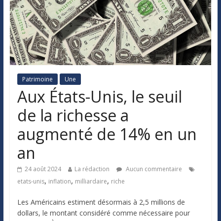
Patrimoine
Une
Aux États-Unis, le seuil
de la richesse a
augmenté de 14% en un
an
24 août 2024
La rédaction
Aucun commentaire
,
,
,
etats-unis
inflation
milliardaire
riche
Les Américains estiment désormais à 2,5 millions de
dollars, le montant considéré comme nécessaire pour