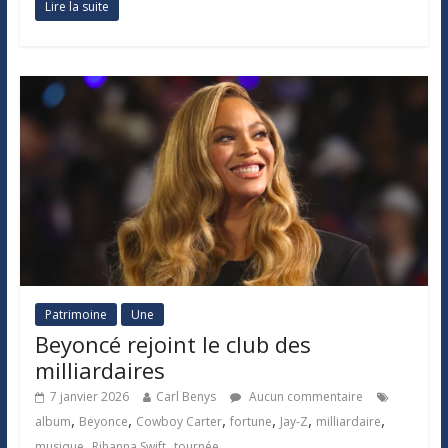
Lire la suite
Patrimoine
Une
Beyoncé rejoint le club des
milliardaires
7 janvier 2026
Carl Benys
Aucun commentaire
,
,
,
,
,
,
album
Beyonce
Cowboy Carter
fortune
Jay-Z
milliardaire
,
,
musique
Rihanna Swift
tournée