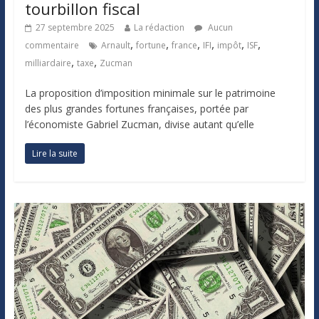
tourbillon fiscal
27 septembre 2025
La rédaction
Aucun
,
,
,
,
,
,
commentaire
Arnault
fortune
france
IFI
impôt
ISF
,
,
milliardaire
taxe
Zucman
La proposition d’imposition minimale sur le patrimoine
des plus grandes fortunes françaises, portée par
l’économiste Gabriel Zucman, divise autant qu’elle
Lire la suite