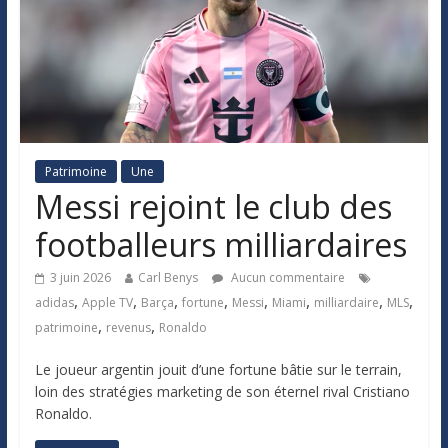
Patrimoine
Une
Messi rejoint le club des
footballeurs milliardaires
3 juin 2026
Carl Benys
Aucun commentaire
,
,
,
,
,
,
,
,
adidas
Apple TV
Barça
fortune
Messi
Miami
milliardaire
MLS
,
,
patrimoine
revenus
Ronaldo
Le joueur argentin jouit d’une fortune bâtie sur le terrain,
loin des stratégies marketing de son éternel rival Cristiano
Ronaldo.