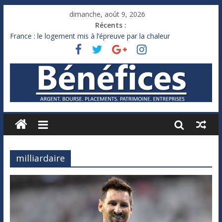
dimanche, août 9, 2026
Récents :
France : le logement mis à l’épreuve par la chaleur
Des milliards de dollars de droits de douane déjà remboursés
par Washington
Royaume-Uni : Andy Burnham recule sur l’impôt
Xavier Niel, le milliardaire qui ne touche presque rien
Ruée des fortunes russes vers l’étranger
milliardaire