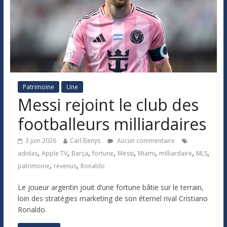
Patrimoine
Une
Messi rejoint le club des
footballeurs milliardaires
3 juin 2026
Carl Benys
Aucun commentaire
,
,
,
,
,
,
,
,
adidas
Apple TV
Barça
fortune
Messi
Miami
milliardaire
MLS
,
,
patrimoine
revenus
Ronaldo
Le joueur argentin jouit d’une fortune bâtie sur le terrain,
loin des stratégies marketing de son éternel rival Cristiano
Ronaldo.