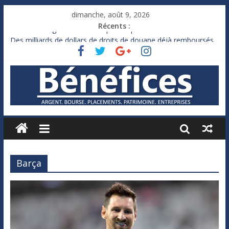
dimanche, août 9, 2026
Récents :
France : le logement mis à l’épreuve par la chaleur
Des milliards de dollars de droits de douane déjà remboursés
par Washington
Royaume-Uni : Andy Burnham recule sur l’impôt
Xavier Niel, le milliardaire qui ne touche presque rien
Ruée des fortunes russes vers l’étranger
Barça