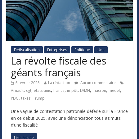
Défiscalisation
Entreprises
Politique
Une
La révolte fiscale des
géants français
5 février 2025
La rédaction
Aucun commentaire
,
,
,
,
,
,
,
,
Arnault
cgt
etats-unis
france
impôt
LVMH
macron
medef
,
,
PDG
taxes
Trump
Une vague de contestation patronale déferle sur la France
en ce début 2025, avec une dénonciation tous azimuts
d’une fiscalité
Lire la suite