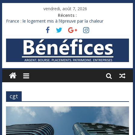
vendredi, août 7, 2026
Récents :
France : le logement mis à l’épreuve par la chaleur
Des milliards de dollars de droits de douane déjà remboursés
par Washington
Royaume-Uni : Andy Burnham recule sur l’impôt
Xavier Niel, le milliardaire qui ne touche presque rien
Ruée des fortunes russes vers l’étranger
cgt