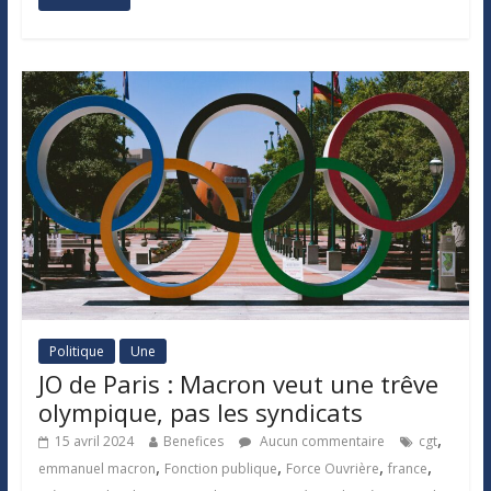
Politique
Une
JO de Paris : Macron veut une trêve
olympique, pas les syndicats
,
15 avril 2024
Benefices
Aucun commentaire
cgt
,
,
,
,
emmanuel macron
Fonction publique
Force Ouvrière
france