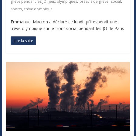
,
,
,
,
grève pendant les JO
jeux olympiques
préavis de grève
social
,
sports
trêve olympique
Emmanuel Macron a déclaré ce lundi qu’il espérait une
trêve olympique sur le front social pendant les JO de Paris
Lire la suite