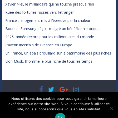
Xavier Niel, le milliardaire qui ne touche presque rien
Ruée des fortunes russes vers l’étranger
France : le logement mis à l’épreuve par la chaleur
Bourse : Samsung déçoit malgré un bénéfice historique
2025, année record pour les millionnaires du monde
L’avenir incertain de Binance en Europe
En France, un épais brouillard sur le patrimoine des plus riches
Elon Musk, l’homme le plus riche de tous les temps
Copyright © 2026
Bénéfices, l'actualité de votre argent, de
Nous utilisons des cookies pour vous garantir la meilleure
votre patrimoine et de vos placements
. Tous droits réservés.
expérience sur notre site web. Si vous continuez à utiliser ce
Theme ColorMag par
ThemeGrill.
. Propulsé par
WordPress
.
site, nous supposerons que vous en êtes satisfait.
Ok