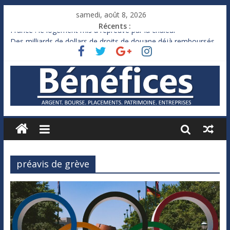
samedi, août 8, 2026
Récents :
France : le logement mis à l’épreuve par la chaleur
Des milliards de dollars de droits de douane déjà remboursés
par Washington
Royaume-Uni : Andy Burnham recule sur l’impôt
Xavier Niel, le milliardaire qui ne touche presque rien
Ruée des fortunes russes vers l’étranger
préavis de grève