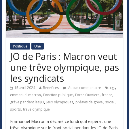
Politique
Une
JO de Paris : Macron veut
une trêve olympique, pas
les syndicats
,
15 avril 2024
Benefices
Aucun commentaire
cgt
,
,
,
,
emmanuel macron
Fonction publique
Force Ouvrière
france
,
,
,
,
grève pendant les JO
jeux olympiques
préavis de grève
social
,
sports
trêve olympique
Emmanuel Macron a déclaré ce lundi qu’il espérait une
trêve olympique sur le front social pendant les JO de Paris