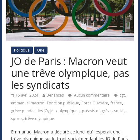
Politique
Une
JO de Paris : Macron veut
une trêve olympique, pas
les syndicats
,
15 avril 2024
Benefices
Aucun commentaire
cgt
,
,
,
,
emmanuel macron
Fonction publique
Force Ouvrière
france
,
,
,
,
grève pendant les JO
jeux olympiques
préavis de grève
social
,
sports
trêve olympique
Emmanuel Macron a déclaré ce lundi qu’il espérait une
trêve olympique sur le front social pendant les JO de Paris