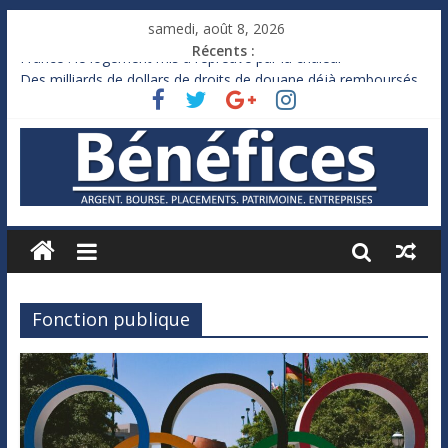
samedi, août 8, 2026
Récents :
France : le logement mis à l’épreuve par la chaleur
Des milliards de dollars de droits de douane déjà remboursés
par Washington
Royaume-Uni : Andy Burnham recule sur l’impôt
Xavier Niel, le milliardaire qui ne touche presque rien
Ruée des fortunes russes vers l’étranger
Fonction publique