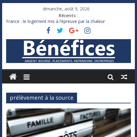
dimanche, août 9, 2026
Récents :
France : le logement mis à l’épreuve par la chaleur
Des milliards de dollars de droits de douane déjà remboursés
par Washington
Royaume-Uni : Andy Burnham recule sur l’impôt
Xavier Niel, le milliardaire qui ne touche presque rien
Ruée des fortunes russes vers l’étranger
prélèvement à la source