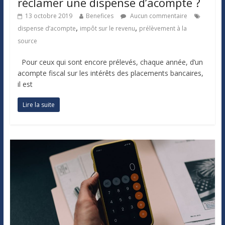
réclamer une dispense d’acompte ?
13 octobre 2019
Benefices
Aucun commentaire
,
,
dispense d’acompte
impôt sur le revenu
prélèvement à la
source
Pour ceux qui sont encore prélevés, chaque année, d’un
acompte fiscal sur les intérêts des placements bancaires,
il est
Lire la suite