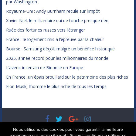
par Washington
Royaume-Uni : Andy Burnham recule sur l’impôt
Xavier Niel, le milliardaire qui ne touche presque rien
Ruée des fortunes russes vers l’étranger
France : le logement mis à l’épreuve par la chaleur
Bourse : Samsung déçoit malgré un bénéfice historique
2025, année record pour les millionnaires du monde
L’avenir incertain de Binance en Europe
En France, un épais brouillard sur le patrimoine des plus riches
Elon Musk, l’homme le plus riche de tous les temps
Copyright © 2026
Bénéfices, l'actualité de votre argent, de
Nous utilisons des cookies pour vous garantir la meilleure
votre patrimoine et de vos placements
. Tous droits réservés.
expérience sur notre site web. Si vous continuez à utiliser ce