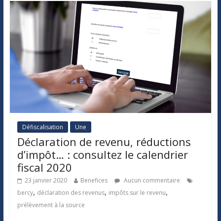
Défiscalisation
Une
Déclaration de revenu, réductions
d’impôt… : consultez le calendrier
fiscal 2020
23 janvier 2020
Benefices
Aucun commentaire
,
,
,
bercy
déclaration des revenus
impôts sur le revenu
prélèvement à la source