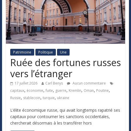
Patrimoine
Politique
Une
Ruée des fortunes russes
vers l’étranger
17 juillet 2026
Carl Benys
Aucun commentaire
,
,
,
,
,
,
,
capitaux
économie
fuite
guerre
Kremlin
Oman
Poutine
,
,
,
Russie
stablecoin
turquie
ukraine
L’élite économique russe, qui avait longtemps rapatrié ses
capitaux pour contourner les sanctions occidentales,
chercherait désormais à les transférer hors