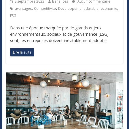
8 septembre 2023
Benefices
Aucun commentaire
,
,
,
,
avantages
Compétitivité
Développement durable
économie
ESG
Dans une époque marquée par de grands enjeux
environnementaux, sociaux et de gouvernance (ESG)
sont, les entreprises doivent inévitablement adopter
Lire la suite