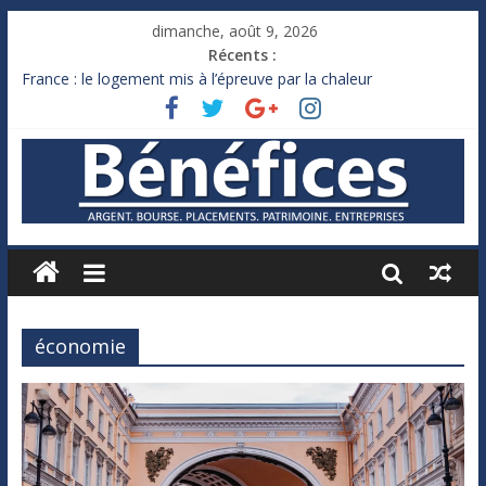
dimanche, août 9, 2026
Récents :
France : le logement mis à l’épreuve par la chaleur
Des milliards de dollars de droits de douane déjà remboursés
par Washington
Royaume-Uni : Andy Burnham recule sur l’impôt
Xavier Niel, le milliardaire qui ne touche presque rien
Ruée des fortunes russes vers l’étranger
économie