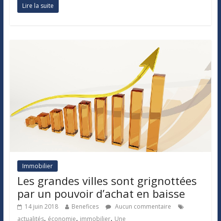
Lire la suite
Immobilier
Les grandes villes sont grignottées
par un pouvoir d’achat en baisse
14 juin 2018
Benefices
Aucun commentaire
,
,
,
actualités
économie
immobilier
Une