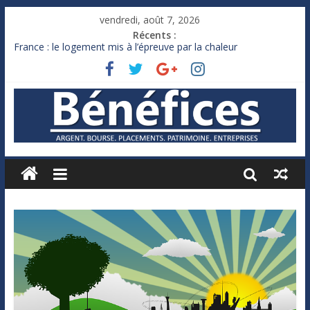
vendredi, août 7, 2026
Récents :
France : le logement mis à l’épreuve par la chaleur
Des milliards de dollars de droits de douane déjà remboursés
par Washington
Royaume-Uni : Andy Burnham recule sur l’impôt
Xavier Niel, le milliardaire qui ne touche presque rien
Ruée des fortunes russes vers l’étranger