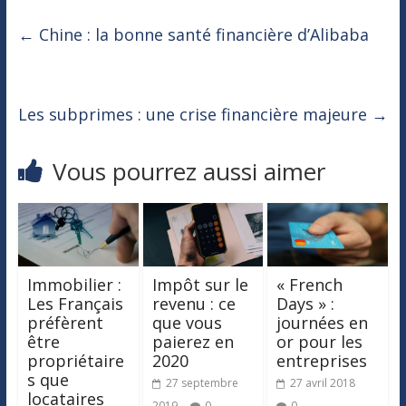
←
Chine : la bonne santé financière d’Alibaba
Les subprimes : une crise financière majeure
→
Vous pourrez aussi aimer
Immobilier :
Impôt sur le
« French
Les Français
revenu : ce
Days » :
préfèrent
que vous
journées en
être
paierez en
or pour les
propriétaire
2020
entreprises
s que
27 septembre
27 avril 2018
locataires
2019
0
0