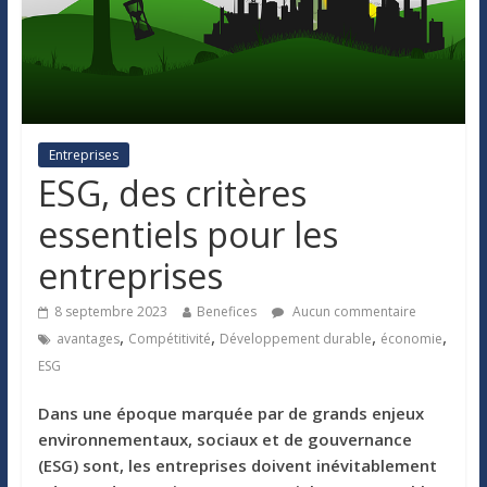
Entreprises
ESG, des critères
essentiels pour les
entreprises
8 septembre 2023
Benefices
Aucun commentaire
,
,
,
,
avantages
Compétitivité
Développement durable
économie
ESG
Dans une époque marquée par de grands enjeux
environnementaux, sociaux et de gouvernance
(ESG) sont, les entreprises doivent inévitablement