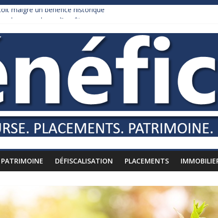
it malgré un bénéfice historique
urnham recule sur l’impôt
daire qui ne touche presque rien
es vers l’étranger
is à l’épreuve par la chaleur
PATRIMOINE
DÉFISCALISATION
PLACEMENTS
IMMOBILIE