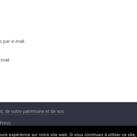
 par e-mail.
mail.
nt, de votre patrimoine et de vos
Press
.
leure expérience sur notre site web. Si vous continuez à utiliser ce sit