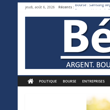
jeudi, août 6, 2026
Récents :
Bourse : Samsung déço
Royaume-Uni : Andy B
Xavier Niel, le milliar
Ruée des fortunes russ
France : le logement m
POLITIQUE
BOURSE
ENTREPRISES