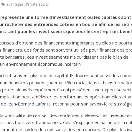
,
avantages
Private equity
, représente une forme d’investissement où les capitaux sont
ur racheter des entreprises cotées en bourse afin de les reti
, tant pour les investisseurs que pour les entreprises bénéfi
eprises d’obtenir des financements importants qu’elles ne pourra
financiers. Ces fonds sont souvent utilisés pour financer des pro
êts bancaires, ces investissements n’alourdissent pas le bilan de
 un environnement économique incertain.
ortent souvent plus que du capital. Ils fournissent aussi des com
on financiers peuvent jouer un rôle crucial dans la transformatio
s professionnels expérimentés qui possèdent une expertise secto
r implication peut améliorer les performances opérationnelles et au
 de Jean-Bernard Lafonta
, reconnu pour son savoir-faire stratégi
la possibilité de réaliser des rendements élevés. Les investisse
chés boursiers traditionnels. Cela s’explique en partie par la n
nement des cycles de croissance des entreprises. De plus, les in