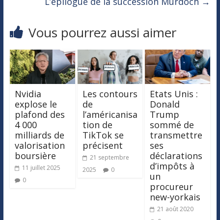
L’épilogue de la succession Murdoch
→
Vous pourrez aussi aimer
Nvidia
Les contours
Etats Unis :
explose le
de
Donald
plafond des
l’américanisa
Trump
4 000
tion de
sommé de
milliards de
TikTok se
transmettre
valorisation
précisent
ses
boursière
déclarations
21 septembre
d’impôts à
11 juillet 2025
2025
0
un
0
procureur
new-yorkais
21 août 2020