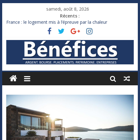
samedi, août 8, 2026
Récents :
France : le logement mis à l’épreuve par la chaleur
Des milliards de dollars de droits de douane déjà remboursés
par Washington
Royaume-Uni : Andy Burnham recule sur l’impôt
Xavier Niel, le milliardaire qui ne touche presque rien
Ruée des fortunes russes vers l’étranger