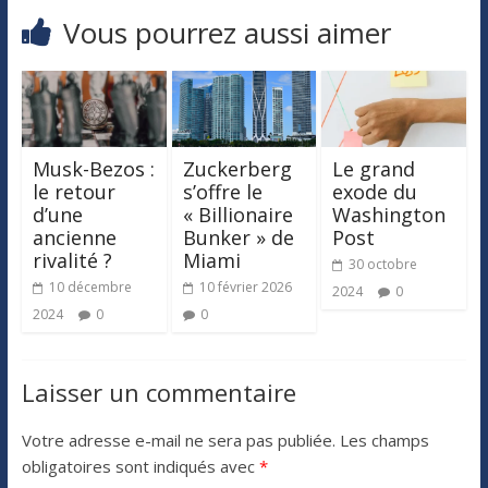
Vous pourrez aussi aimer
Musk-Bezos :
Zuckerberg
Le grand
le retour
s’offre le
exode du
d’une
« Billionaire
Washington
ancienne
Bunker » de
Post
rivalité ?
Miami
30 octobre
10 décembre
10 février 2026
2024
0
2024
0
0
Laisser un commentaire
Votre adresse e-mail ne sera pas publiée.
Les champs
obligatoires sont indiqués avec
*