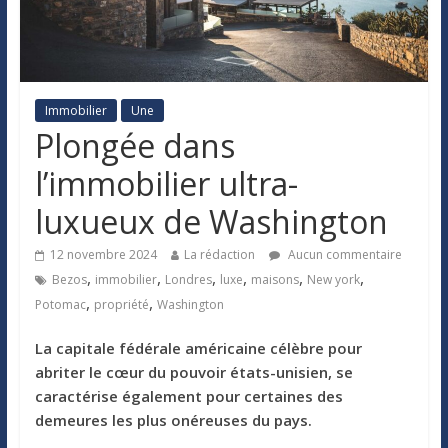
Immobilier
Une
Plongée dans
l’immobilier ultra-
luxueux de Washington
12 novembre 2024
La rédaction
Aucun commentaire
,
,
,
,
,
,
Bezos
immobilier
Londres
luxe
maisons
New york
,
,
Potomac
propriété
Washington
La capitale fédérale américaine célèbre pour
abriter le cœur du pouvoir états-unisien, se
caractérise également pour certaines des
demeures les plus onéreuses du pays.