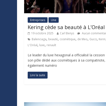
Entreprises
Une
Kering cède sa beauté à L’Oréal
19 octobre 2025
Carl Benys
Aucun commentai
,
,
,
,
,
Balenciaga
beauté
cosmétique
de Meo
Gucci
Kerin
,
,
L'Oréal
luxe
renault
Le leader du luxe hexagonal a officialisé la cession
son pôle dédié aux cosmétiques à sa compatriote,
également numéro
Lire la suite