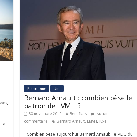
Patrimoine
Une
Bernard Arnault : combien pèse le
,
sons
patron de LVMH ?
30 novembre 2019
Benefices
Aucun
,
,
commentaire
Bernard Arnault
LMVH
luxe
 le
Combien pèse aujourd’hui Bernard Arnault, le PDG du