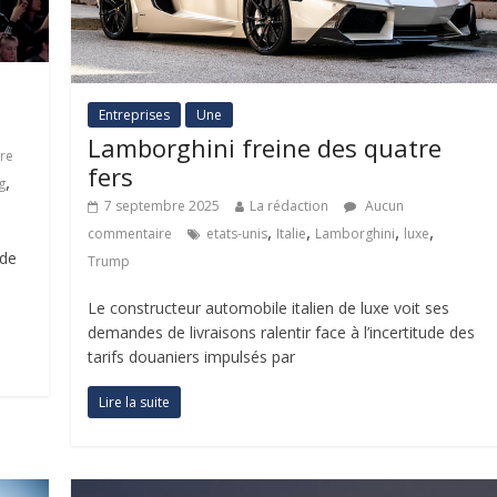
Entreprises
Une
Lamborghini freine des quatre
re
fers
,
g
7 septembre 2025
La rédaction
Aucun
,
,
,
,
commentaire
etats-unis
Italie
Lamborghini
luxe
 de
Trump
Le constructeur automobile italien de luxe voit ses
demandes de livraisons ralentir face à l’incertitude des
tarifs douaniers impulsés par
Lire la suite