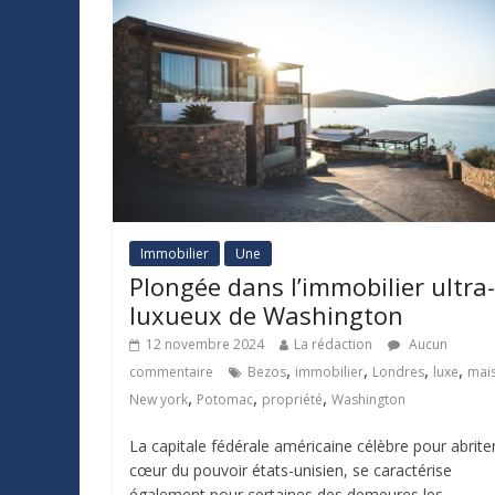
Immobilier
Une
Plongée dans l’immobilier ultra-
luxueux de Washington
12 novembre 2024
La rédaction
Aucun
,
,
,
,
commentaire
Bezos
immobilier
Londres
luxe
mai
,
,
,
New york
Potomac
propriété
Washington
La capitale fédérale américaine célèbre pour abriter
cœur du pouvoir états-unisien, se caractérise
également pour certaines des demeures les