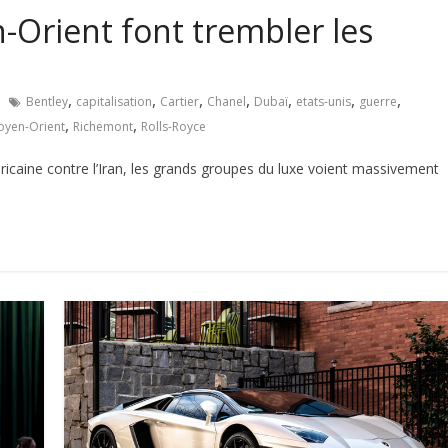
-Orient font trembler les
,
,
,
,
,
,
,
Bentley
capitalisation
Cartier
Chanel
Dubaï
etats-unis
guerre
,
,
yen-Orient
Richemont
Rolls-Royce
ricaine contre l’Iran, les grands groupes du luxe voient massivement