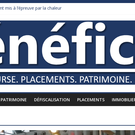
nt mis à l’épreuve par la chaleur
dollars de droits de douane déjà remboursés par Washington
y Burnham recule sur l’impôt
liardaire qui ne touche presque rien
russes vers l’étranger
PATRIMOINE
DÉFISCALISATION
PLACEMENTS
IMMOBILIE