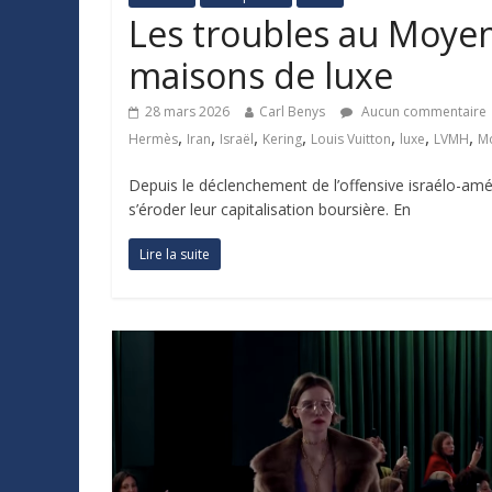
Les troubles au Moyen
maisons de luxe
28 mars 2026
Carl Benys
Aucun commentaire
,
,
,
,
,
,
,
Hermès
Iran
Israël
Kering
Louis Vuitton
luxe
LVMH
Mo
Depuis le déclenchement de l’offensive israélo-amé
s’éroder leur capitalisation boursière. En
Lire la suite