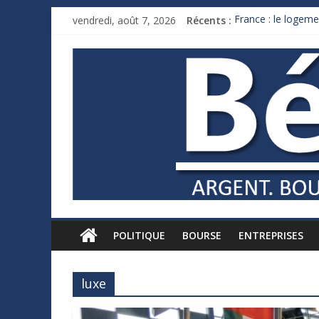
vendredi, août 7, 2026
Récents :
France : le logeme
Des milliards de 
Royaume-Uni : And
Xavier Niel, le mil
Ruée des fortunes 
POLITIQUE
BOURSE
ENTREPRISES
luxe