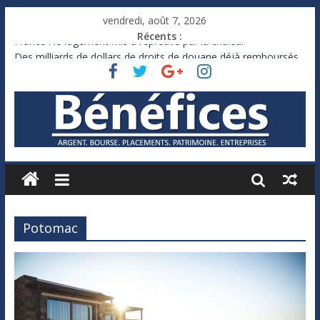
vendredi, août 7, 2026
Récents :
France : le logement mis à l’épreuve par la chaleur
Des milliards de dollars de droits de douane déjà remboursés
par Washington
Royaume-Uni : Andy Burnham recule sur l’impôt
Xavier Niel, le milliardaire qui ne touche presque rien
Ruée des fortunes russes vers l’étranger
Potomac