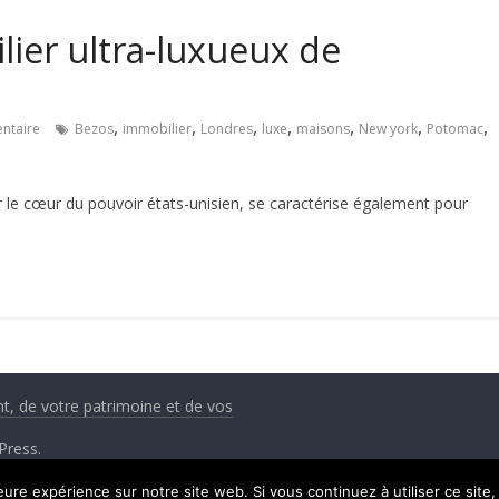
lier ultra-luxueux de
,
,
,
,
,
,
,
ntaire
Bezos
immobilier
Londres
luxe
maisons
New york
Potomac
r le cœur du pouvoir états-unisien, se caractérise également pour
nt, de votre patrimoine et de vos
Press
.
leure expérience sur notre site web. Si vous continuez à utiliser ce sit