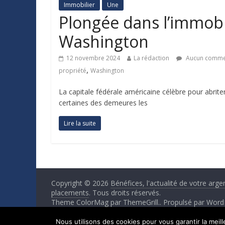
Immobilier
Une
Plongée dans l’immobi
Washington
12 novembre 2024
La rédaction
Aucun comme
,
propriété
Washington
La capitale fédérale américaine célèbre pour abrite
certaines des demeures les
Lire la suite
Copyright © 2026
Bénéfices, l'actualité de votre arge
placements
. Tous droits réservés.
Theme ColorMag par
ThemeGrill.
. Propulsé par
Word
Nous utilisons des cookies pour vous garantir la meil