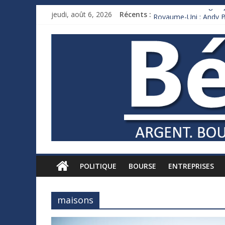
Bourse : Samsung déço
jeudi, août 6, 2026
Récents :
Royaume-Uni : Andy B
Xavier Niel, le milliar
Ruée des fortunes russ
France : le logement m
POLITIQUE
BOURSE
ENTREPRISES
maisons