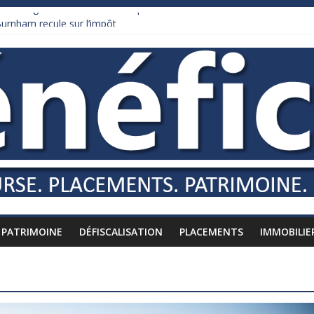
it malgré un bénéfice historique
urnham recule sur l’impôt
daire qui ne touche presque rien
es vers l’étranger
is à l’épreuve par la chaleur
PATRIMOINE
DÉFISCALISATION
PLACEMENTS
IMMOBILIE