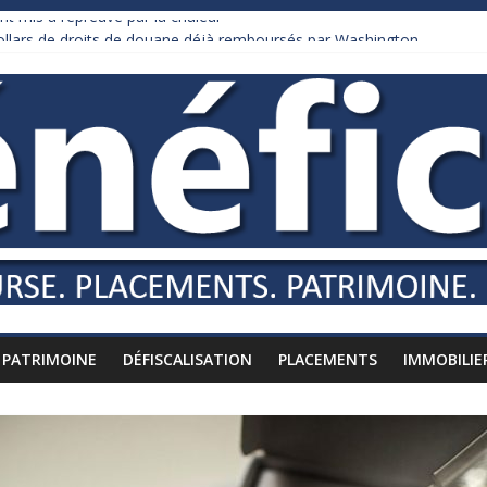
nt mis à l’épreuve par la chaleur
dollars de droits de douane déjà remboursés par Washington
y Burnham recule sur l’impôt
liardaire qui ne touche presque rien
russes vers l’étranger
PATRIMOINE
DÉFISCALISATION
PLACEMENTS
IMMOBILIE