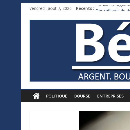
vendredi, août 7, 2026
Récents :
France : le logeme
Des milliards de 
Royaume-Uni : And
Xavier Niel, le mil
Ruée des fortunes 
POLITIQUE
BOURSE
ENTREPRISES