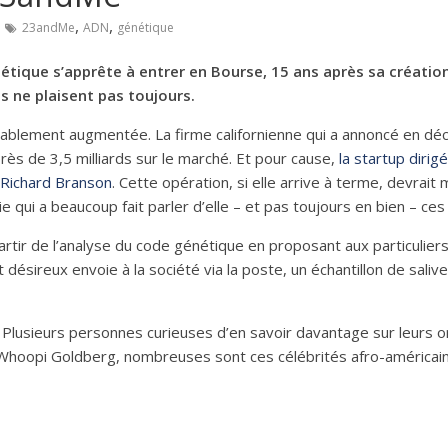
,
,
23andMe
ADN
génétique
nétique s’apprête à entrer en Bourse, 15 ans après sa créatio
 ne plaisent pas toujours.
ablement augmentée. La firme californienne qui a annoncé en déc
rès de 3,5 milliards sur le marché. Et pour cause,
la startup diri
 Richard Branson
. Cette opération, si elle arrive à terme, devrai
 qui a beaucoup fait parler d’elle – et pas toujours en bien – ce
tir de l’analyse du code génétique en proposant aux particuliers
ent désireux envoie à la société via la poste, un échantillon de sali
ée. Plusieurs personnes curieuses d’en savoir davantage sur leurs 
Whoopi Goldberg, nombreuses sont ces célébrités afro-américaines