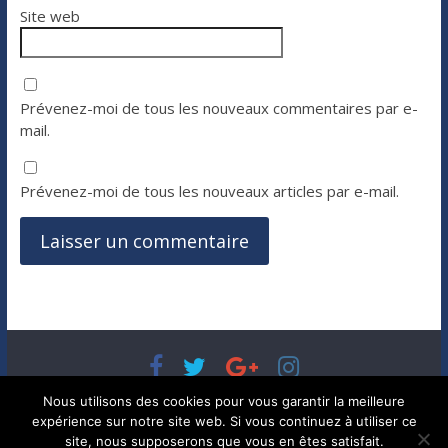
Site web
Prévenez-moi de tous les nouveaux commentaires par e-
mail.
Prévenez-moi de tous les nouveaux articles par e-mail.
Copyright © 2026
Bénéfices, l'actualité de votre argent, de
Nous utilisons des cookies pour vous garantir la meilleure
votre patrimoine et de vos placements
. Tous droits réservés.
expérience sur notre site web. Si vous continuez à utiliser ce
Theme ColorMag par
ThemeGrill.
. Propulsé par
WordPress
.
site, nous supposerons que vous en êtes satisfait.