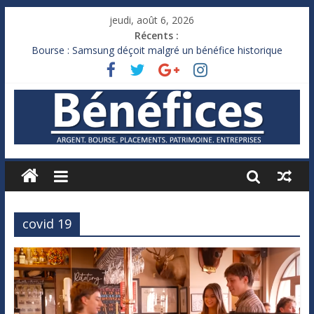
jeudi, août 6, 2026
Récents :
Bourse : Samsung déçoit malgré un bénéfice historique
Royaume-Uni : Andy Burnham recule sur l’impôt
Xavier Niel, le milliardaire qui ne touche presque rien
Ruée des fortunes russes vers l’étranger
France : le logement mis à l’épreuve par la chaleur
covid 19