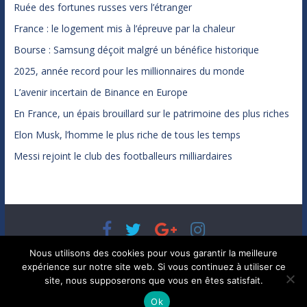
Ruée des fortunes russes vers l’étranger
France : le logement mis à l’épreuve par la chaleur
Bourse : Samsung déçoit malgré un bénéfice historique
2025, année record pour les millionnaires du monde
L’avenir incertain de Binance en Europe
En France, un épais brouillard sur le patrimoine des plus riches
Elon Musk, l’homme le plus riche de tous les temps
Messi rejoint le club des footballeurs milliardaires
Copyright © 2026
Bénéfices, l'actualité de votre argent, de
Nous utilisons des cookies pour vous garantir la meilleure
votre patrimoine et de vos placements
. Tous droits réservés.
expérience sur notre site web. Si vous continuez à utiliser ce
Theme ColorMag par
ThemeGrill.
. Propulsé par
WordPress
.
site, nous supposerons que vous en êtes satisfait.
Ok