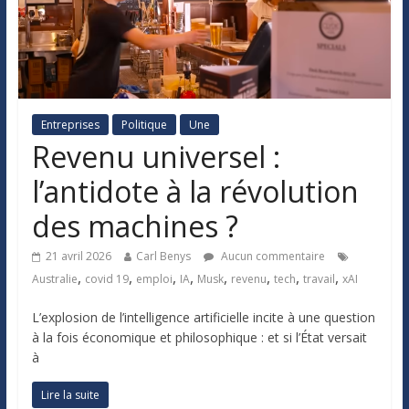
Entreprises
Politique
Une
Revenu universel :
l’antidote à la révolution
des machines ?
21 avril 2026
Carl Benys
Aucun commentaire
,
,
,
,
,
,
,
,
Australie
covid 19
emploi
IA
Musk
revenu
tech
travail
xAI
L’explosion de l’intelligence artificielle incite à une question
à la fois économique et philosophique : et si l’État versait
à
Lire la suite