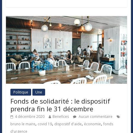
Politique
Une
Fonds de solidarité : le dispositif
prendra fin le 31 décembre
4 décembre 2020
Benefices
Aucun commentaire
,
,
,
,
bruno le maire
covid 19
dispositif d'aide
économie
fonds
d'urgence